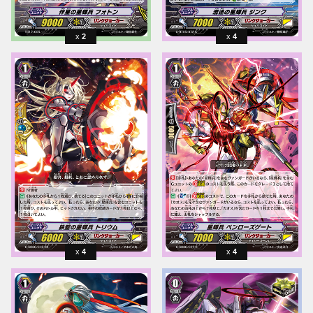
2
4
4
4