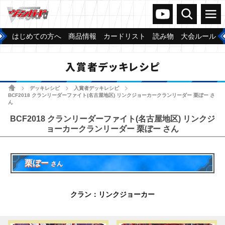
ヴァンガードch
検索
メニュー
はじめての方へ
商品情報
カードリスト
読み物
大会ルール
入賞者デッキレシピ
ホーム
デッキレシピ
入賞者デッキレシピ
>
>
>
BCF2018 クランリーダーファイト(名古屋地区) リンクジョーカークランリーダー 栗ぼー さ
ん
BCF2018 クランリーダーファイト(名古屋地区) リンクジ
ョーカークランリーダー 栗ぼー さん
栗ぼー
さん
クラン：リンクジョーカー