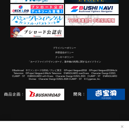
プライバシーポリシー
外部送信ポリシー
クッキーポリシー
「カードファイト!! ヴァンガード」著作物の利用に関するガイドライン
©Bushiroad ©ヴァンガードG2016／テレビ東京 ©Project Vanguard2018 ©Project Vanguard2019/Aichi
Television ©Project Vanguard if/Aichi Television ©VANGUARD overDress Character Design ©2021
CLAMP・ST ©VANGUARD will+Dress Character Design ©2021-2023 CLAMP・ST ©VANGUARD
Divinez Character Design ©2021-2026 CLAMP・ST © Cygames, Inc.
✕