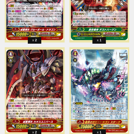
2
1
2
1