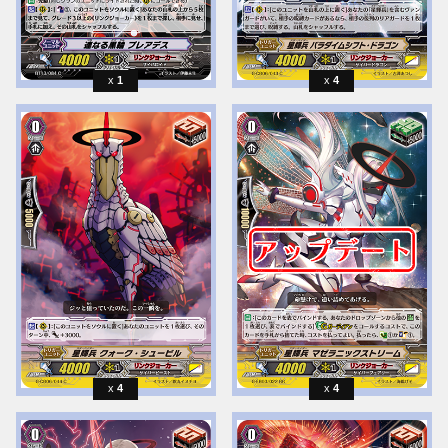
1
4
4
4