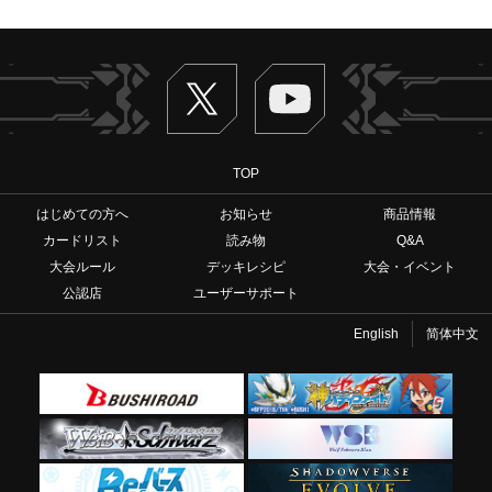
Twitter
ヴァンガードch
TOP
はじめての方へ
お知らせ
商品情報
カードリスト
読み物
Q&A
大会ルール
デッキレシピ
大会・イベント
公認店
ユーザーサポート
English
简体中文