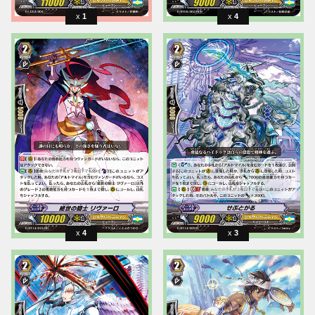
1
4
4
3