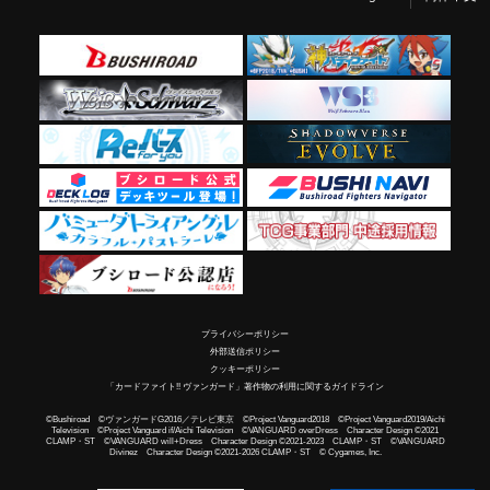
プライバシーポリシー
外部送信ポリシー
クッキーポリシー
「カードファイト!! ヴァンガード」著作物の利用に関するガイドライン
©Bushiroad ©ヴァンガードG2016／テレビ東京 ©Project Vanguard2018 ©Project Vanguard2019/Aichi
Television ©Project Vanguard if/Aichi Television ©VANGUARD overDress Character Design ©2021
CLAMP・ST ©VANGUARD will+Dress Character Design ©2021-2023 CLAMP・ST ©VANGUARD
Divinez Character Design ©2021-2026 CLAMP・ST © Cygames, Inc.