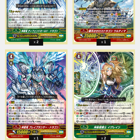
2
1
1
2