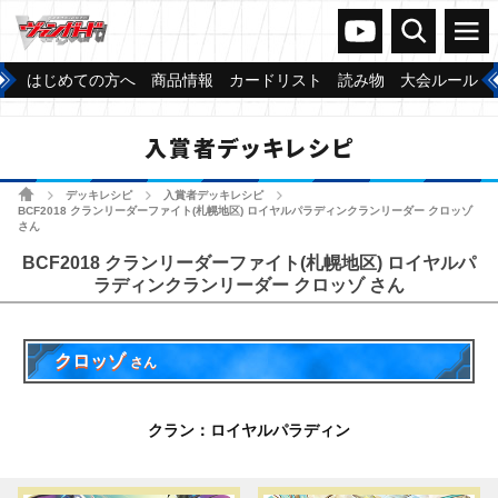
ヴァンガードch
検索
メニュー
はじめての方へ
商品情報
カードリスト
読み物
大会ルール
入賞者デッキレシピ
ホーム
デッキレシピ
入賞者デッキレシピ
>
>
>
BCF2018 クランリーダーファイト(札幌地区) ロイヤルパラディンクランリーダー クロッゾ
さん
BCF2018 クランリーダーファイト(札幌地区) ロイヤルパ
ラディンクランリーダー クロッゾ さん
クロッゾ
さん
クラン：ロイヤルパラディン