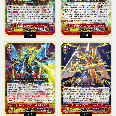
1
2
2
1