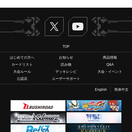
Twitter
ヴァンガードch
TOP
はじめての方へ
お知らせ
商品情報
カードリスト
読み物
Q&A
大会ルール
デッキレシピ
大会・イベント
公認店
ユーザーサポート
English
简体中文