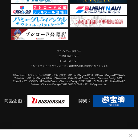
プライバシーポリシー
外部送信ポリシー
クッキーポリシー
「カードファイト!! ヴァンガード」著作物の利用に関するガイドライン
©Bushiroad ©ヴァンガードG2016／テレビ東京 ©Project Vanguard2018 ©Project Vanguard2019/Aichi
Television ©Project Vanguard if/Aichi Television ©VANGUARD overDress Character Design ©2021
CLAMP・ST ©VANGUARD will+Dress Character Design ©2021-2023 CLAMP・ST ©VANGUARD
Divinez Character Design ©2021-2026 CLAMP・ST © Cygames, Inc.
✕