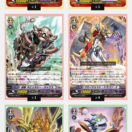
1
1
1
4