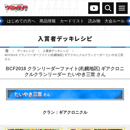
ヴァンガードch
検索
メニュー
はじめての方へ
商品情報
カードリスト
読み物
大会ルール
入賞者デッキレシピ
ホーム
デッキレシピ
入賞者デッキレシピ
>
>
>
BCF2018 クランリーダーファイト(札幌地区) ギアクロニクルクランリーダー たいやき三世
さん
BCF2018 クランリーダーファイト(札幌地区) ギアクロニ
クルクランリーダー たいやき三世 さん
たいやき三世
さん
クラン：ギアクロニクル