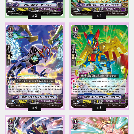
2
4
4
3