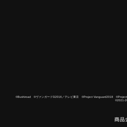
©Bushiroad ©ヴァンガードG2016／テレビ東京 ©Project Vanguard2018 ©Project Vanguard
©2021-2