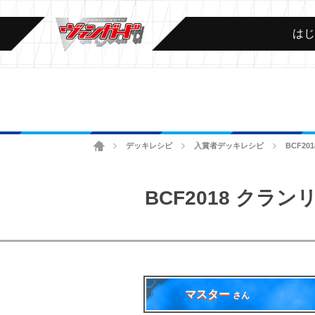
は
ホーム
デッキレシピ
入賞者デッキレシピ
BCF2
>
>
>
BCF2018 ク
マスター
さん