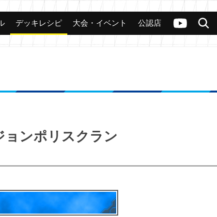
ル
デッキレシピ
大会・イベント
公認店
カード
大会
公認店舗
その他
ヴァンガードch
検索
ンジョンポリスクラン