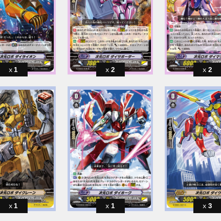
1
2
2
1
1
3