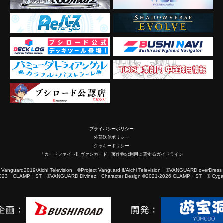
プライバシーポリシー
外部送信ポリシー
クッキーポリシー
「カードファイト!! ヴァンガード」著作物の利用に関するガイドライン
2019/Aichi Television ©Project Vanguard if/Aichi Television ©VANGUARD overDress
023 CLAMP・ST ©VANGUARD Divinez Character Design ©2021-2026 CLAMP・ST © Cygam