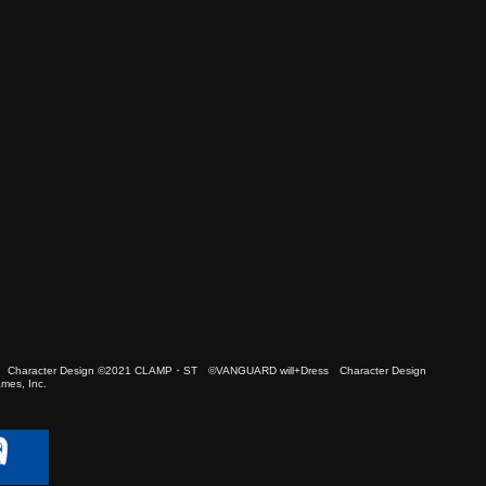
 Character Design ©2021 CLAMP・ST ©VANGUARD will+Dress Character Design
es, Inc.