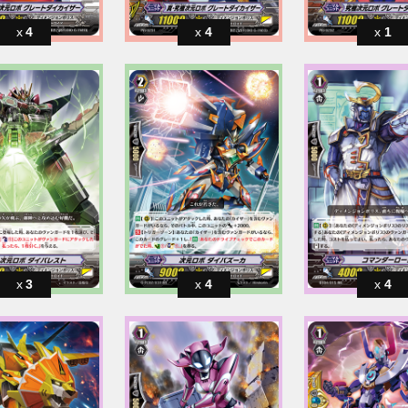
4
4
1
3
4
4