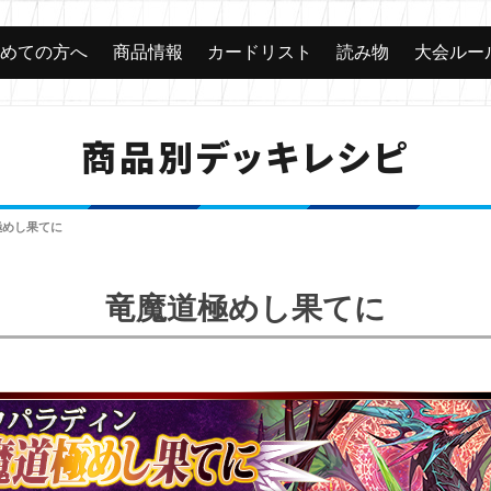
じめての方へ
商品情報
カードリスト
読み物
大会ルー
商品別デッキレシピ
極めし果てに
竜魔道極めし果てに