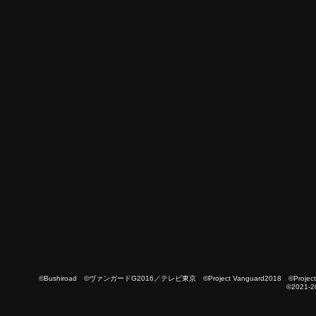
©Bushiroad ©ヴァンガードG2016／テレビ東京 ©Project Vanguard2018 ©Project Vanguard
©2021-2