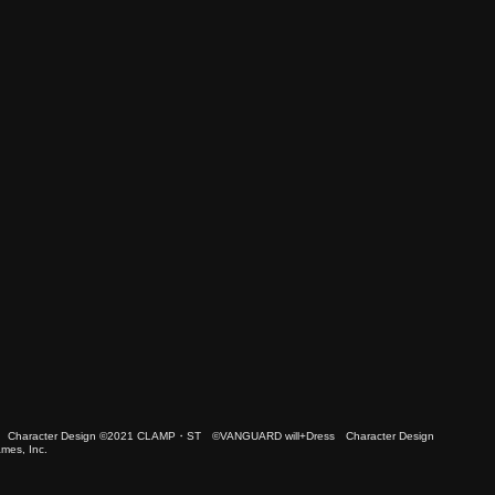
 Character Design ©2021 CLAMP・ST ©VANGUARD will+Dress Character Design
es, Inc.