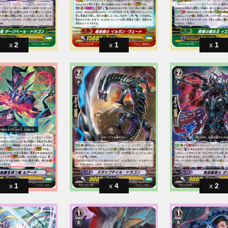
2
1
1
1
4
2