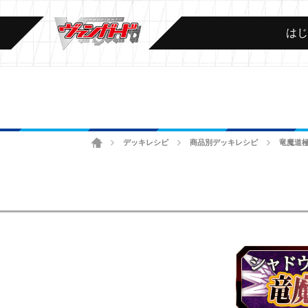
は
ホーム
デッキレシピ
商品別デッキレシピ
竜魔道
>
>
>