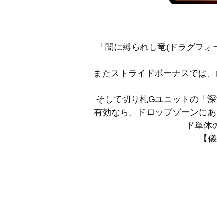
「闇に縛られし竜(ドラグフォ
またストライドボーナスでは、
そして切り札Gユニットの「深
有効なら、ドロップゾーンにある
ド単体
【儀