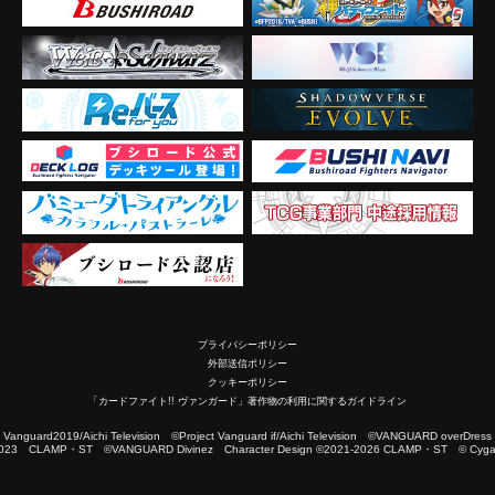
プライバシーポリシー
外部送信ポリシー
クッキーポリシー
「カードファイト!! ヴァンガード」著作物の利用に関するガイドライン
2019/Aichi Television ©Project Vanguard if/Aichi Television ©VANGUARD overDress
023 CLAMP・ST ©VANGUARD Divinez Character Design ©2021-2026 CLAMP・ST © Cygam