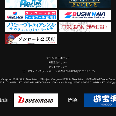
プライバシーポリシー
外部送信ポリシー
クッキーポリシー
「カードファイト!! ヴァンガード」著作物の利用に関するガイドライン
2019/Aichi Television ©Project Vanguard if/Aichi Television ©VANGUARD overDress
023 CLAMP・ST ©VANGUARD Divinez Character Design ©2021-2026 CLAMP・ST © Cygam