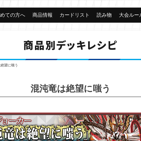
じめての方へ
商品情報
カードリスト
読み物
大会ルー
商品別デッキレシピ
は絶望に嗤う
混沌竜は絶望に嗤う