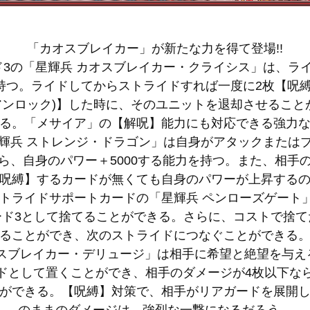
「カオスブレイカー」が新たな力を得て登場!!
3の「星輝兵 カオスブレイカー・クライシス」は、ラ
を持つ。ライドしてからストライドすれば一度に2枚【呪
アンロック)】した時に、そのユニットを退却させること
る。「メサイア」の【解呪】能力にも対応できる強力
輝兵 ストレンジ・ドラゴン」は自身がアタックまたは
ら、自身のパワー＋5000する能力を持つ。また、相手
呪縛】するカードが無くても自身のパワーが上昇する
トライドサポートカードの「星輝兵 ペンローズゲート
ード3として捨てることができる。さらに、コストで捨て
ることができ、次のストライドにつなぐことができる
オスブレイカー・デリュージ」は相手に希望と絶望を与え
ドとして置くことができ、相手のダメージが4枚以下な
ができる。【呪縛】対策で、相手がリアガードを展開
のままのダメージは、強烈な一撃になるだろう。