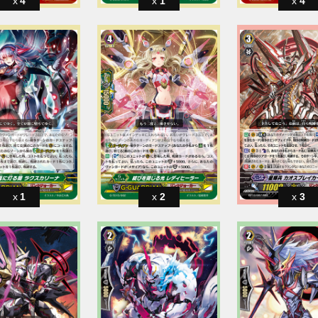
4
1
4
1
2
3