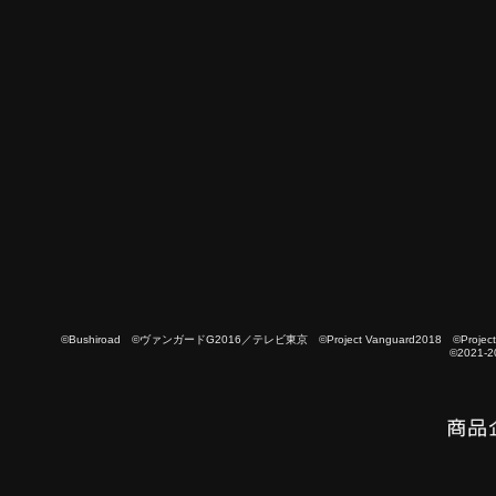
©Bushiroad ©ヴァンガードG2016／テレビ東京 ©Project Vanguard2018 ©Project Vanguard
©2021-2