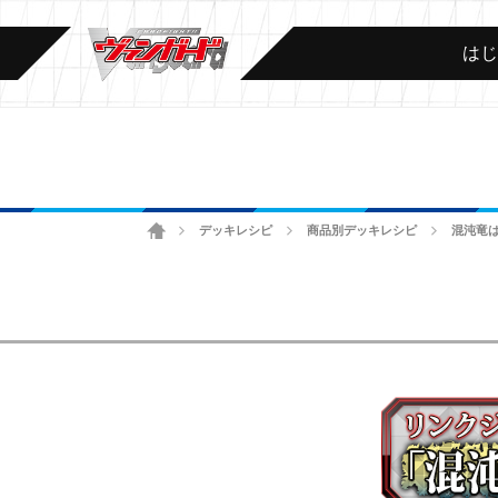
は
ホーム
デッキレシピ
商品別デッキレシピ
混沌竜
>
>
>