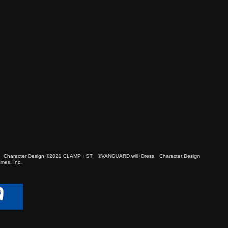
 Character Design ©2021 CLAMP・ST ©VANGUARD will+Dress Character Design
es, Inc.