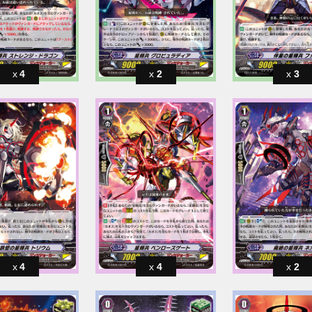
4
2
3
4
4
2