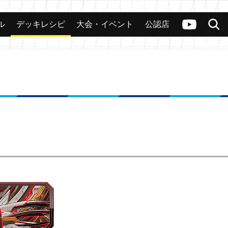
ル
デッキレシピ
大会・イベント
公認店
カード
大会
公認店舗
その他
ヴァンガードch
検索