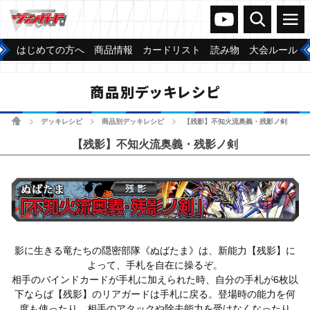
ヴァンガードch
検索
メニュー
はじめての方へ
商品情報
カードリスト
読み物
大会ルール
商品別デッキレシピ
ホーム
デッキレシピ
商品別デッキレシピ
【残影】不知火流奥義・残影ノ剣
>
>
>
【残影】不知火流奥義・残影ノ剣
影に生きる竜たちの隠密部隊《ぬばたま》は、新能力【残影】に
よって、手札を自在に操るぞ。
相手のバインドカードが手札に加えられた時、自分の手札が6枚以
下ならば【残影】のリアガードは手札に戻る。登場時の能力を何
度も使ったり、相手のアタックや除去能力を受けなくなったり