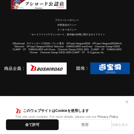
プライバシーポリシー
外部送信ポリシー
クッキーポリシー
「カードファイト!! ヴァンガード」著作物の利用に関するガイドライン
©Bushiroad ©ヴァンガードG2016／テレビ東京 ©Project Vanguard2018 ©Project Vanguard2019/Aichi
Television ©Project Vanguard if/Aichi Television ©VANGUARD overDress Character Design ©2021
CLAMP・ST ©VANGUARD will+Dress Character Design ©2021-2023 CLAMP・ST ©VANGUARD
Divinez Character Design ©2021-2026 CLAMP・ST © Cygames, Inc.
✕
このウェブサイトはCookieを使用します
This site uses cookies. For more details, please see our
Privacy Policy
.
全て許可
拒否
詳細を表示