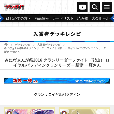
ヴァンガードch
検索
メニュー
はじめての方へ
商品情報
カードリスト
読み物
大会ルール
入賞者デッキレシピ
ホーム
デッキレシピ
入賞者デッキレシピ
>
>
>
みにヴぁんが祭2016 クランリーダーファイト（郡山） ロイヤルパラディンクランリーダー
新妻 一輝さん
みにヴぁんが祭2016 クランリーダーファイト（郡山） ロ
イヤルパラディンクランリーダー 新妻 一輝さん
クラン：ロイヤルパラディン