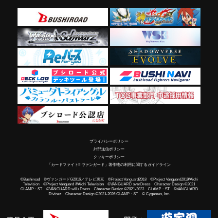
プライバシーポリシー
外部送信ポリシー
クッキーポリシー
「カードファイト!! ヴァンガード」著作物の利用に関するガイドライン
©Bushiroad ©ヴァンガードG2016／テレビ東京 ©Project Vanguard2018 ©Project Vanguard2019/Aichi
Television ©Project Vanguard if/Aichi Television ©VANGUARD overDress Character Design ©2021
CLAMP・ST ©VANGUARD will+Dress Character Design ©2021-2023 CLAMP・ST ©VANGUARD
Divinez Character Design ©2021-2026 CLAMP・ST © Cygames, Inc.