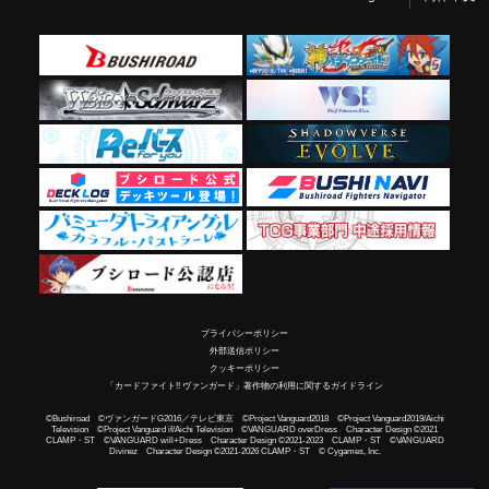
プライバシーポリシー
外部送信ポリシー
クッキーポリシー
「カードファイト!! ヴァンガード」著作物の利用に関するガイドライン
©Bushiroad ©ヴァンガードG2016／テレビ東京 ©Project Vanguard2018 ©Project Vanguard2019/Aichi
Television ©Project Vanguard if/Aichi Television ©VANGUARD overDress Character Design ©2021
CLAMP・ST ©VANGUARD will+Dress Character Design ©2021-2023 CLAMP・ST ©VANGUARD
Divinez Character Design ©2021-2026 CLAMP・ST © Cygames, Inc.