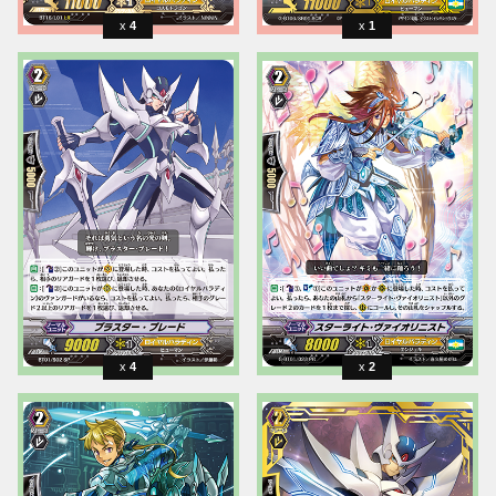
4
1
4
2