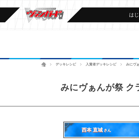
は
ホーム
デッキレシピ
入賞者デッキレシピ
みにヴぁ
>
>
>
みにヴぁんが祭 ク
西本 直城
さん