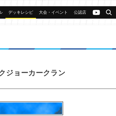
ル
デッキレシピ
大会・イベント
公認店
カード
大会
公認店舗
その他
ヴァンガードch
検索
ンクジョーカークラン