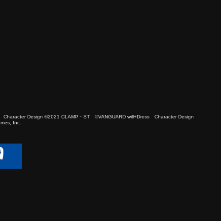
 Character Design ©2021 CLAMP・ST ©VANGUARD will+Dress Character Design
es, Inc.