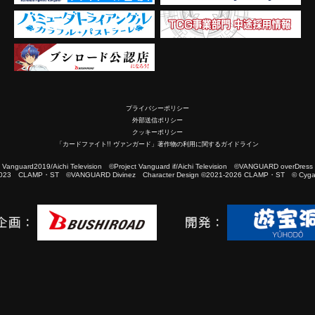
プライバシーポリシー
外部送信ポリシー
クッキーポリシー
「カードファイト!! ヴァンガード」著作物の利用に関するガイドライン
2019/Aichi Television ©Project Vanguard if/Aichi Television ©VANGUARD overDress
023 CLAMP・ST ©VANGUARD Divinez Character Design ©2021-2026 CLAMP・ST © Cygam