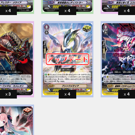
4
4
4
3
4
4