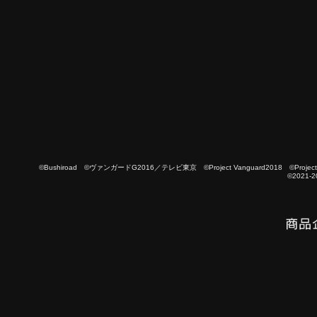
©Bushiroad ©ヴァンガードG2016／テレビ東京 ©Project Vanguard2018 ©Project Vanguard
©2021-2