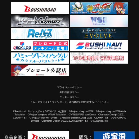
プライバシーポリシー
外部送信ポリシー
クッキーポリシー
「カードファイト!! ヴァンガード」著作物の利用に関するガイドライン
©Bushiroad ©ヴァンガードG2016／テレビ東京 ©Project Vanguard2018 ©Project Vanguard2019/Aichi
Television ©Project Vanguard if/Aichi Television ©VANGUARD overDress Character Design ©2021
CLAMP・ST ©VANGUARD will+Dress Character Design ©2021-2023 CLAMP・ST ©VANGUARD
Divinez Character Design ©2021-2026 CLAMP・ST © Cygames, Inc.