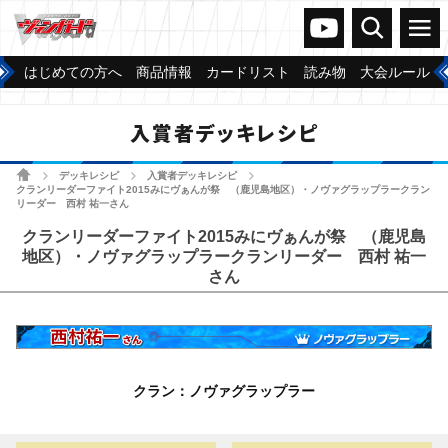
ヴァンガードch
検索
メニュー
はじめての方へ
商品情報
カードリスト
読み物
大会ルール
入賞者デッキレシピ
ホーム
デッキレシピ
入賞者デッキレシピ
>
>
>
クランリーダーファイト2015みにヴぁんが祭 （鹿児島地区）・ノヴァグラップラークラン
リーダー 西村 祐一さん
クランリーダーファイト2015みにヴぁんが祭 （鹿児島
地区）・ノヴァグラップラークランリーダー 西村 祐一
さん
クラン：ノヴァグラップラー