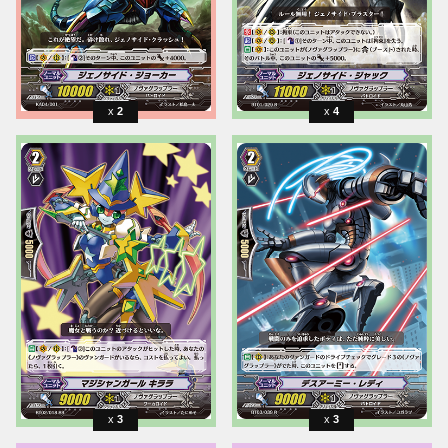
2
4
3
3