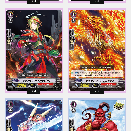
4
4
4
2