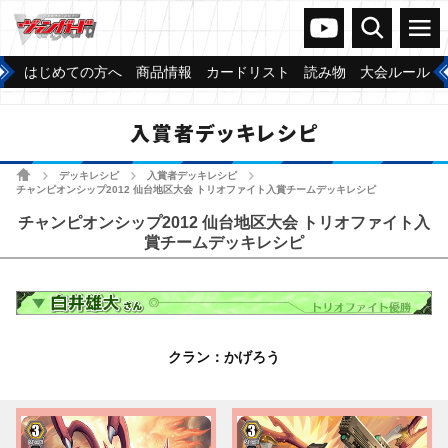
ヴァンガードch
検索
メニュー
はじめての方へ
商品情報
カードリスト
読み物
大会ルール
入賞者デッキレシピ
ホーム
デッキレシピ
入賞者デッキレシピ
>
>
>
チャンピオンシップ2012 仙台地区大会 トリオファイト入賞チームデッキレシピ
チャンピオンシップ2012 仙台地区大会 トリオファイト入
賞チームデッキレシピ
クラン：かげろう