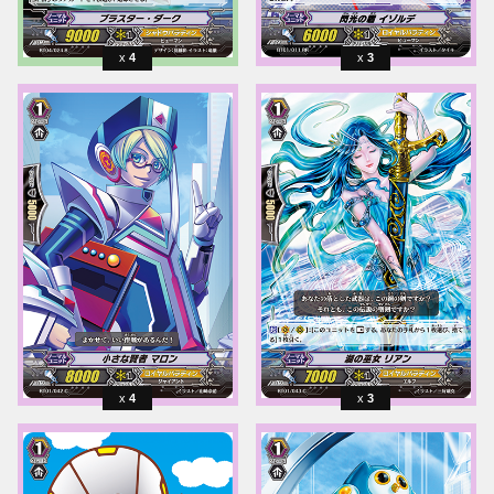
4
3
4
3