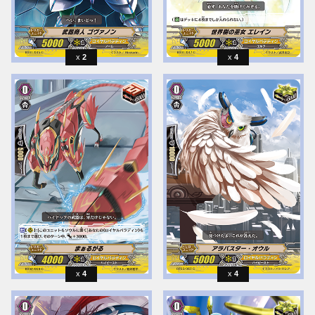
2
4
4
4