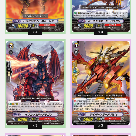
4
4
3
3