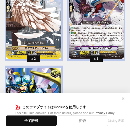
2
1
✕
このウェブサイトはCookieを使用します
This site uses cookies. For more details, please see our
Privacy Policy
.
全て許可
拒否
詳細を表示