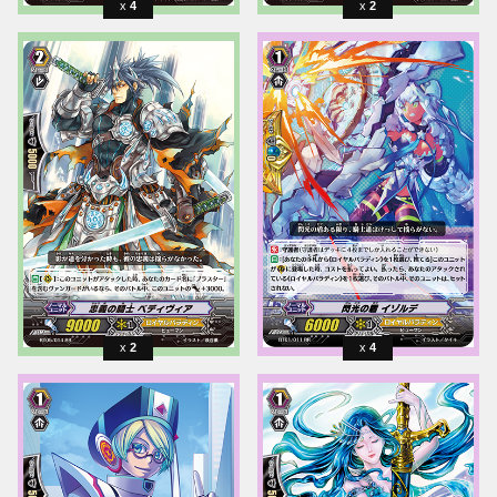
4
2
2
4