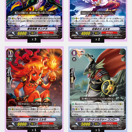
3
2
1
1