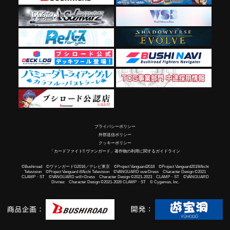
プライバシーポリシー
外部送信ポリシー
クッキーポリシー
「カードファイト!! ヴァンガード」著作物の利用に関するガイドライン
©Bushiroad ©ヴァンガードG2016／テレビ東京 ©Project Vanguard2018 ©Project Vanguard2019/Aichi
Television ©Project Vanguard if/Aichi Television ©VANGUARD overDress Character Design ©2021
CLAMP・ST ©VANGUARD will+Dress Character Design ©2021-2023 CLAMP・ST ©VANGUARD
Divinez Character Design ©2021-2026 CLAMP・ST © Cygames, Inc.