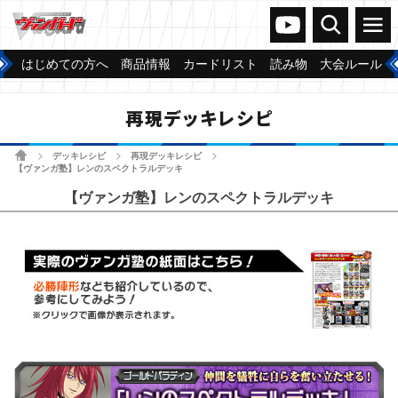
ヴァンガードch
検索
メニュー
はじめての方へ
商品情報
カードリスト
読み物
大会ルール
再現デッキレシピ
ホーム
デッキレシピ
再現デッキレシピ
>
>
>
【ヴァンガ塾】レンのスペクトラルデッキ
【ヴァンガ塾】レンのスペクトラルデッキ