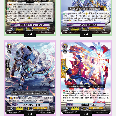
4
4
4
3