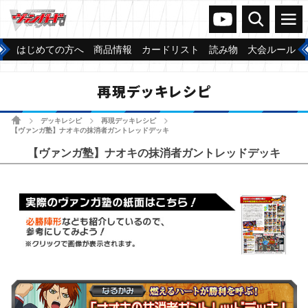
ヴァンガードch
検索
メニュー
はじめての方へ
商品情報
カードリスト
読み物
大会ルール
再現デッキレシピ
ホーム
デッキレシピ
再現デッキレシピ
>
>
>
【ヴァンガ塾】ナオキの抹消者ガントレッドデッキ
【ヴァンガ塾】ナオキの抹消者ガントレッドデッキ