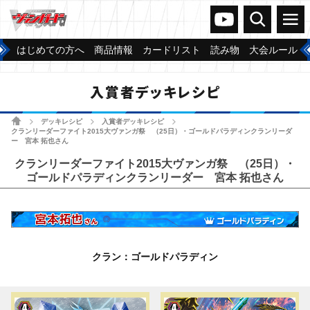
ヴァンガードch
検索
メニュー
はじめての方へ
商品情報
カードリスト
読み物
大会ルール
入賞者デッキレシピ
ホーム
デッキレシピ
入賞者デッキレシピ
>
>
>
クランリーダーファイト2015大ヴァンガ祭 （25日）・ゴールドパラディンクランリーダ
ー 宮本 拓也さん
クランリーダーファイト2015大ヴァンガ祭 （25日）・
ゴールドパラディンクランリーダー 宮本 拓也さん
クラン：ゴールドパラディン