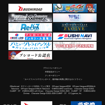
プライバシーポリシー
外部送信ポリシー
クッキーポリシー
「カードファイト!! ヴァンガード」著作物の利用に関するガイドライン
©Bushiroad ©ヴァンガードG2016／テレビ東京 ©Project Vanguard2018 ©Project Vanguard2019/Aichi
Television ©Project Vanguard if/Aichi Television ©VANGUARD overDress Character Design ©2021
CLAMP・ST ©VANGUARD will+Dress Character Design ©2021-2023 CLAMP・ST ©VANGUARD
Divinez Character Design ©2021-2026 CLAMP・ST © Cygames, Inc.