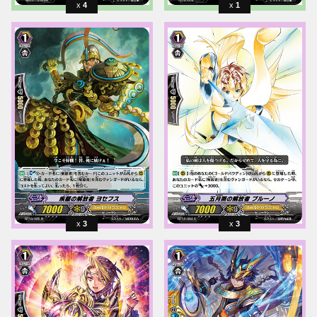
4
1
3
3