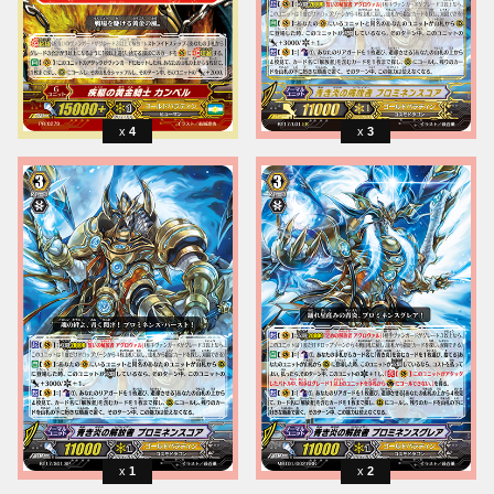
4
3
1
2