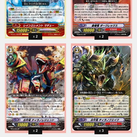
2
2
2
3