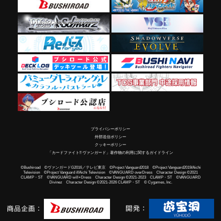
プライバシーポリシー
外部送信ポリシー
クッキーポリシー
「カードファイト!! ヴァンガード」著作物の利用に関するガイドライン
©Bushiroad ©ヴァンガードG2016／テレビ東京 ©Project Vanguard2018 ©Project Vanguard2019/Aichi
Television ©Project Vanguard if/Aichi Television ©VANGUARD overDress Character Design ©2021
CLAMP・ST ©VANGUARD will+Dress Character Design ©2021-2023 CLAMP・ST ©VANGUARD
Divinez Character Design ©2021-2026 CLAMP・ST © Cygames, Inc.