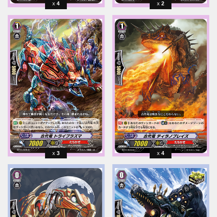
4
2
3
4