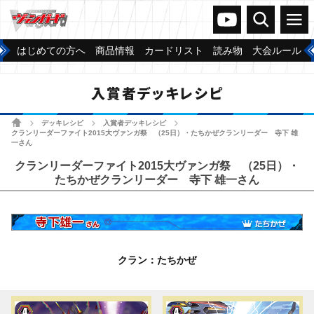
ヴァンガードch
検索
メニュー
はじめての方へ
商品情報
カードリスト
読み物
大会ルール
入賞者デッキレシピ
ホーム
デッキレシピ
入賞者デッキレシピ
>
>
>
クランリーダーファイト2015大ヴァンガ祭 （25日）・たちかぜクランリーダー 寺下 雄
一さん
クランリーダーファイト2015大ヴァンガ祭 （25日）・
たちかぜクランリーダー 寺下 雄一さん
クラン：たちかぜ