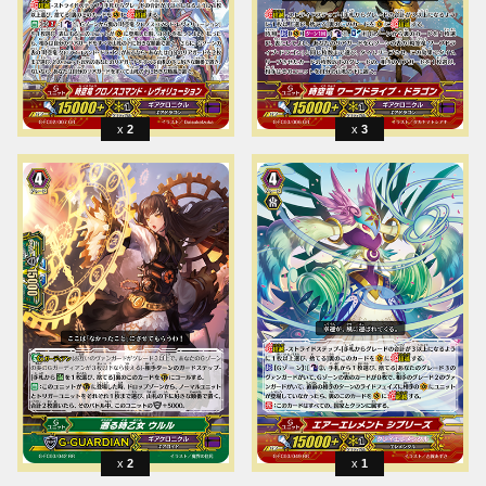
2
3
2
1