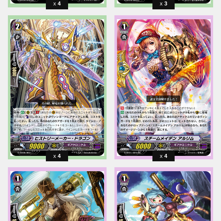
4
3
4
4