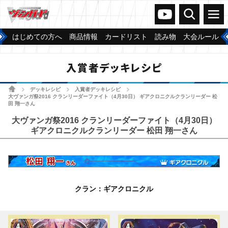
ヴァンガードch
検索
メニュー
はじめての方へ
商品情報
カードリスト
読み物
大会ルール
入賞者デッキレシピ
ホーム
デッキレシピ
入賞者デッキレシピ
>
>
>
大ヴァンガ祭2016 クランリーダーファイト（4月30日） ギアクロニクルクランリーダー 松
田 翔一さん
大ヴァンガ祭2016 クランリーダーファイト（4月30日）
ギアクロニクルクランリーダー 松田 翔一さん
クラン：ギアクロニクル