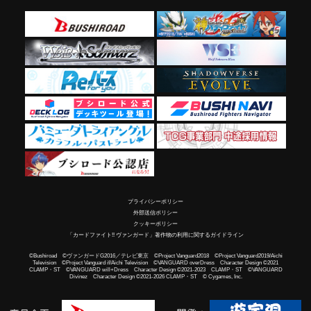
プライバシーポリシー
外部送信ポリシー
クッキーポリシー
「カードファイト!! ヴァンガード」著作物の利用に関するガイドライン
©Bushiroad ©ヴァンガードG2016／テレビ東京 ©Project Vanguard2018 ©Project Vanguard2019/Aichi
Television ©Project Vanguard if/Aichi Television ©VANGUARD overDress Character Design ©2021
CLAMP・ST ©VANGUARD will+Dress Character Design ©2021-2023 CLAMP・ST ©VANGUARD
Divinez Character Design ©2021-2026 CLAMP・ST © Cygames, Inc.