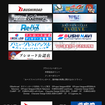
プライバシーポリシー
外部送信ポリシー
クッキーポリシー
「カードファイト!! ヴァンガード」著作物の利用に関するガイドライン
©Bushiroad ©ヴァンガードG2016／テレビ東京 ©Project Vanguard2018 ©Project Vanguard2019/Aichi
Television ©Project Vanguard if/Aichi Television ©VANGUARD overDress Character Design ©2021
CLAMP・ST ©VANGUARD will+Dress Character Design ©2021-2023 CLAMP・ST ©VANGUARD
Divinez Character Design ©2021-2026 CLAMP・ST © Cygames, Inc.