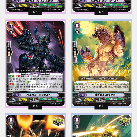
4
4
4
1