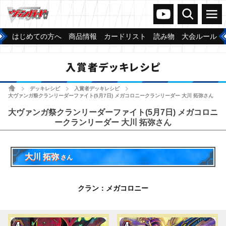
ヴァンガードch
検索
メニュー
はじめての方へ
商品情報
カードリスト
読み物
大会ルール
入賞者デッキレシピ
ホーム
デッキレシピ
入賞者デッキレシピ
>
>
>
大ヴァンガ祭クランリーダーファイト(5月7日) メガコロニークランリーダー 大川 拓弥さん
大ヴァンガ祭クランリーダーファイト(5月7日) メガコロニ
ークランリーダー 大川 拓弥さん
大川 拓弥
さん
クラン：メガコロニー