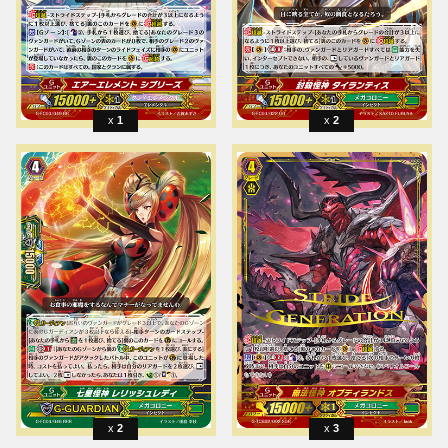
1
2
2
3