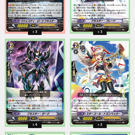
3
3
4
2