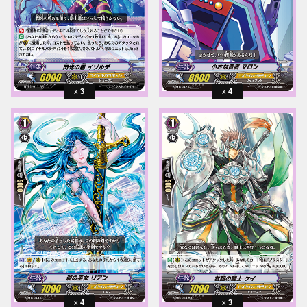
3
4
4
3