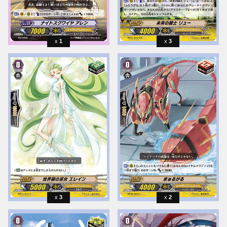
1
3
3
2