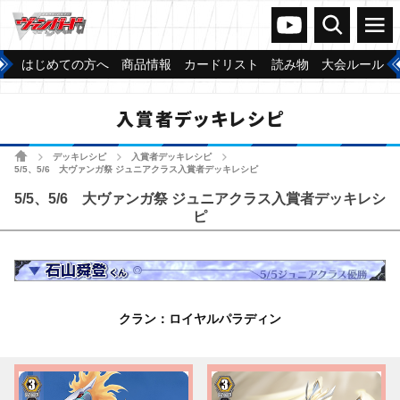
ヴァンガードch
検索
メニュー
はじめての方へ
商品情報
カードリスト
読み物
大会ルール
入賞者デッキレシピ
ホーム
デッキレシピ
入賞者デッキレシピ
>
>
>
5/5、5/6 大ヴァンガ祭 ジュニアクラス入賞者デッキレシピ
5/5、5/6 大ヴァンガ祭 ジュニアクラス入賞者デッキレシ
ピ
クラン：ロイヤルパラディン