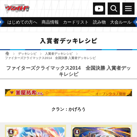
ヴァンガードch
検索
メニュー
はじめての方へ
商品情報
カードリスト
読み物
大会ルール
入賞者デッキレシピ
ホーム
デッキレシピ
入賞者デッキレシピ
>
>
>
ファイターズクライマックス2014 全国決勝 入賞者デッキレシピ
ファイターズクライマックス2014 全国決勝 入賞者デッ
キレシピ
クラン：かげろう