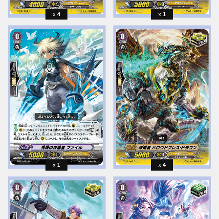
4
1
1
4