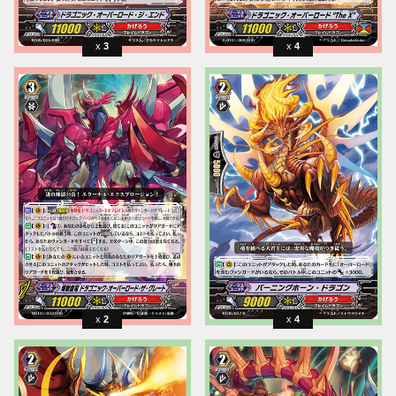
3
4
2
4