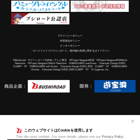
プライバシーポリシー
外部送信ポリシー
クッキーポリシー
「カードファイト!! ヴァンガード」著作物の利用に関するガイドライン
©Bushiroad ©ヴァンガードG2016／テレビ東京 ©Project Vanguard2018 ©Project Vanguard2019/Aichi
Television ©Project Vanguard if/Aichi Television ©VANGUARD overDress Character Design ©2021
CLAMP・ST ©VANGUARD will+Dress Character Design ©2021-2023 CLAMP・ST ©VANGUARD
Divinez Character Design ©2021-2026 CLAMP・ST © Cygames, Inc.
✕
このウェブサイトはCookieを使用します
This site uses cookies. For more details, please see our
Privacy Policy
.