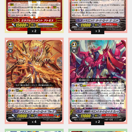
2
3
4
2