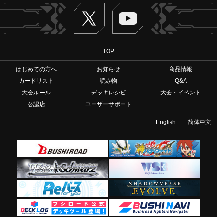
Twitter
ヴァンガードch
TOP
はじめての方へ
お知らせ
商品情報
カードリスト
読み物
Q&A
大会ルール
デッキレシピ
大会・イベント
公認店
ユーザーサポート
English
简体中文