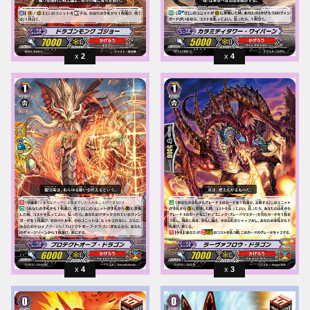
2
4
4
3