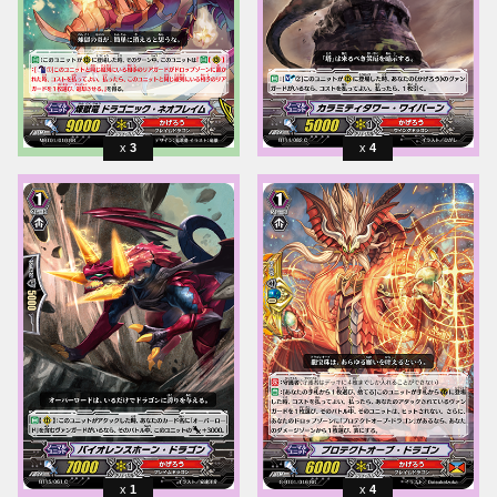
3
4
1
4