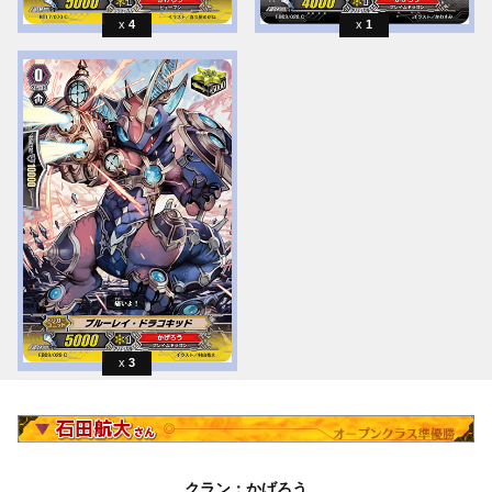
4
1
3
クラン：かげろう