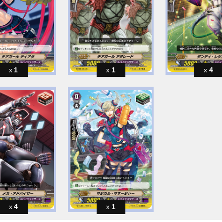
1
1
4
4
1