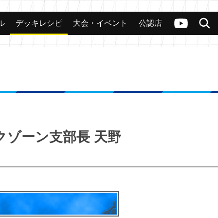
ル
デッキレシピ
大会・イベント
公認店
カード
大会
公認店舗
その他
ヴァンガードch
検索
ークゾーン支部長 天野