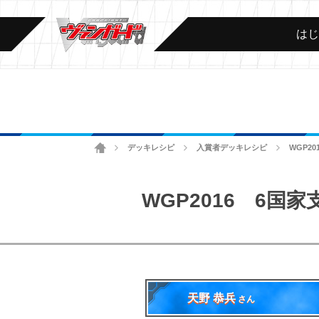
は
ホーム
デッキレシピ
入賞者デッキレシピ
WGP2
>
>
>
WGP2016 6国
天野 恭兵
さん