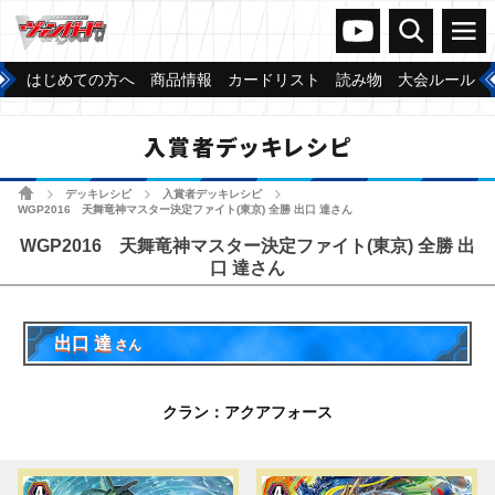
ヴァンガードch
検索
メニュー
はじめての方へ
商品情報
カードリスト
読み物
大会ルール
入賞者デッキレシピ
ホーム
デッキレシピ
入賞者デッキレシピ
>
>
>
WGP2016 天舞竜神マスター決定ファイト(東京) 全勝 出口 達さん
WGP2016 天舞竜神マスター決定ファイト(東京) 全勝 出
口 達さん
出口 達
さん
クラン：アクアフォース