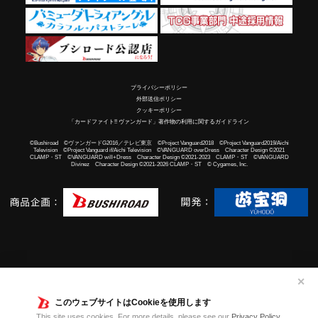
プライバシーポリシー
外部送信ポリシー
クッキーポリシー
「カードファイト!! ヴァンガード」著作物の利用に関するガイドライン
©Bushiroad ©ヴァンガードG2016／テレビ東京 ©Project Vanguard2018 ©Project Vanguard2019/Aichi
Television ©Project Vanguard if/Aichi Television ©VANGUARD overDress Character Design ©2021
CLAMP・ST ©VANGUARD will+Dress Character Design ©2021-2023 CLAMP・ST ©VANGUARD
Divinez Character Design ©2021-2026 CLAMP・ST © Cygames, Inc.
✕
このウェブサイトはCookieを使用します
This site uses cookies. For more details, please see our
Privacy Policy
.