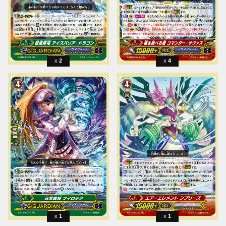
2
4
1
1