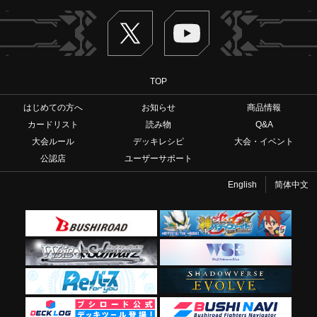
Twitter
ヴァンガードch
TOP
はじめての方へ
お知らせ
商品情報
カードリスト
読み物
Q&A
大会ルール
デッキレシピ
大会・イベント
公認店
ユーザーサポート
English
简体中文