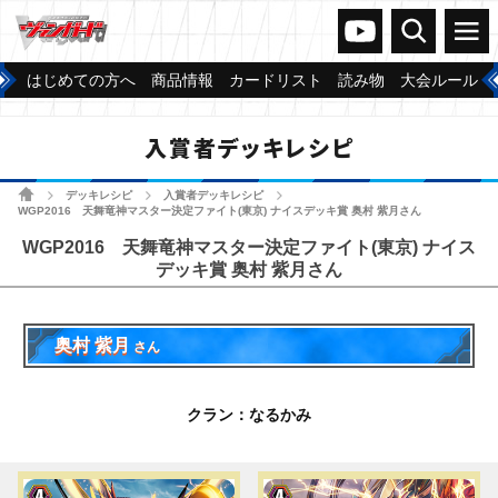
ヴァンガードch
検索
メニュー
はじめての方へ
商品情報
カードリスト
読み物
大会ルール
入賞者デッキレシピ
ホーム
デッキレシピ
入賞者デッキレシピ
>
>
>
WGP2016 天舞竜神マスター決定ファイト(東京) ナイスデッキ賞 奥村 紫月さん
WGP2016 天舞竜神マスター決定ファイト(東京) ナイス
デッキ賞 奥村 紫月さん
奥村 紫月
さん
クラン：なるかみ