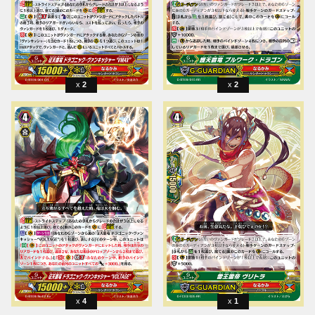
2
2
4
1