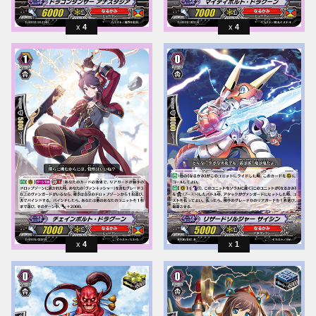
4
4
4
1