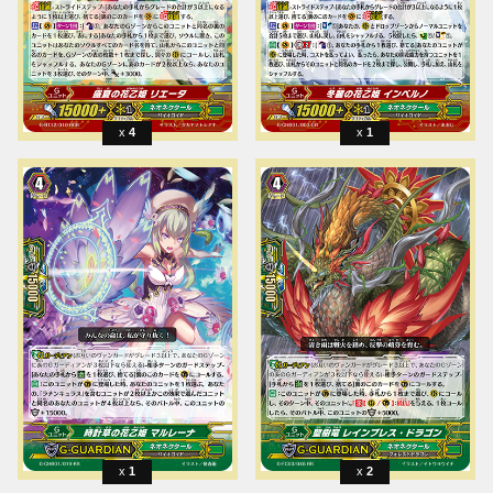
4
1
1
2