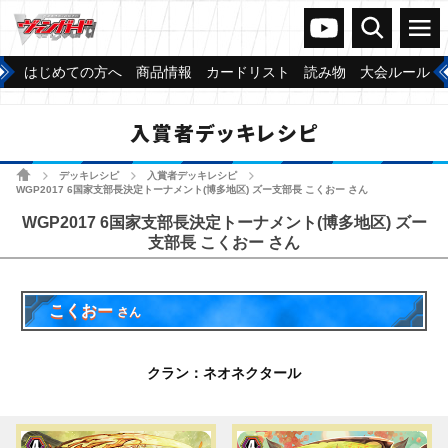
ヴァンガードch
検索
メニュー
はじめての方へ
商品情報
カードリスト
読み物
大会ルール
入賞者デッキレシピ
ホーム
デッキレシピ
入賞者デッキレシピ
>
>
>
WGP2017 6国家支部長決定トーナメント(博多地区) ズー支部長 こくおー さん
WGP2017 6国家支部長決定トーナメント(博多地区) ズー
支部長 こくおー さん
こくおー
さん
クラン：ネオネクタール