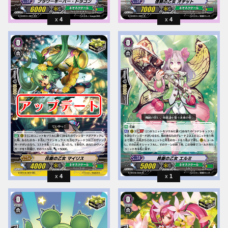
4
4
4
1