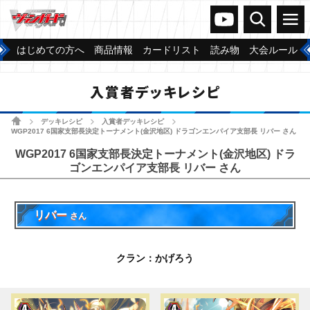
ヴァンガードch
検索
メニュー
はじめての方へ
商品情報
カードリスト
読み物
大会ルール
入賞者デッキレシピ
ホーム
デッキレシピ
入賞者デッキレシピ
>
>
>
WGP2017 6国家支部長決定トーナメント(金沢地区) ドラゴンエンパイア支部長 リバー さん
WGP2017 6国家支部長決定トーナメント(金沢地区) ドラ
ゴンエンパイア支部長 リバー さん
リバー
さん
クラン：かげろう