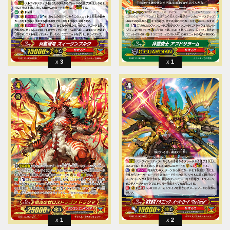
3
1
1
2