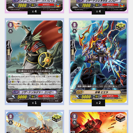
4
4
1
2