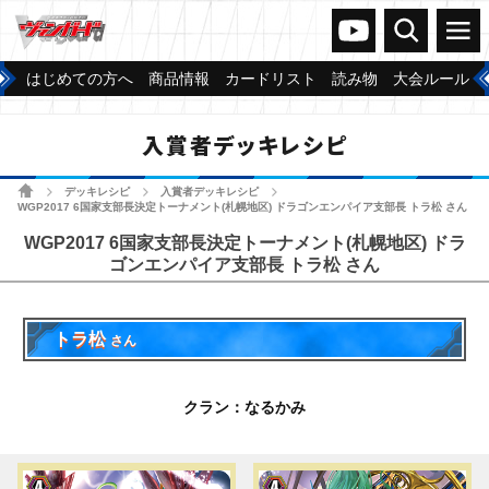
ヴァンガードch
検索
メニュー
はじめての方へ
商品情報
カードリスト
読み物
大会ルール
入賞者デッキレシピ
ホーム
デッキレシピ
入賞者デッキレシピ
>
>
>
WGP2017 6国家支部長決定トーナメント(札幌地区) ドラゴンエンパイア支部長 トラ松 さん
WGP2017 6国家支部長決定トーナメント(札幌地区) ドラ
ゴンエンパイア支部長 トラ松 さん
トラ松
さん
クラン：なるかみ