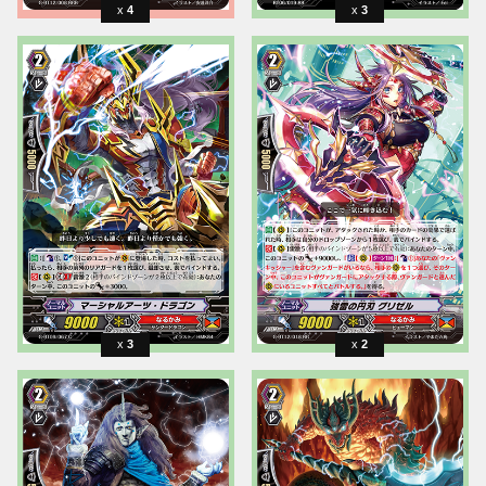
4
3
3
2