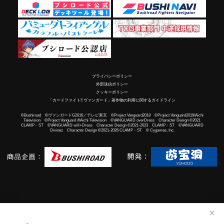
プライバシーポリシー
外部送信ポリシー
クッキーポリシー
「カードファイト!! ヴァンガード」著作物の利用に関するガイドライン
©Bushiroad ©ヴァンガードG2016／テレビ東京 ©Project Vanguard2018 ©Project Vanguard2019/Aichi
Television ©Project Vanguard if/Aichi Television ©VANGUARD overDress Character Design ©2021
CLAMP・ST ©VANGUARD will+Dress Character Design ©2021-2023 CLAMP・ST ©VANGUARD
Divinez Character Design ©2021-2026 CLAMP・ST © Cygames, Inc.
✕