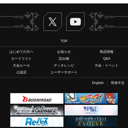
Twitter
ヴァンガードch
TOP
はじめての方へ
お知らせ
商品情報
カードリスト
読み物
Q&A
大会ルール
デッキレシピ
大会・イベント
公認店
ユーザーサポート
English
简体中文