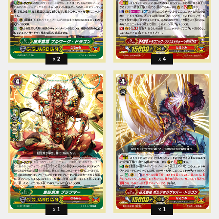
2
4
1
1