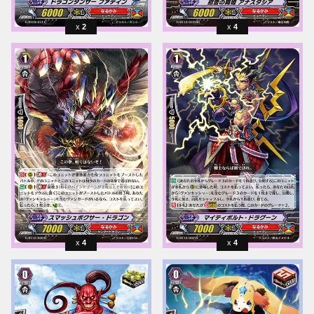
2
4
4
4