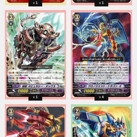
1
1
1
4