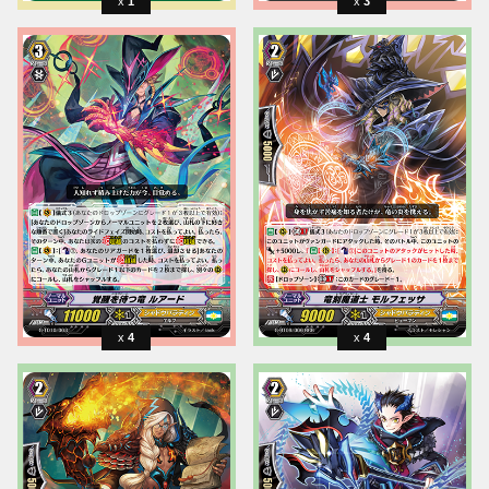
1
3
4
4