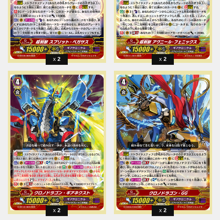
2
2
2
2