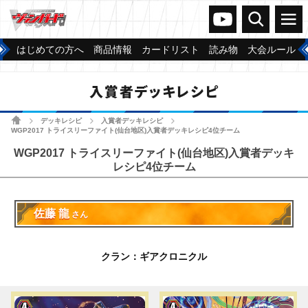
ヴァンガードch
検索
メニュー
はじめての方へ
商品情報
カードリスト
読み物
大会ルール
入賞者デッキレシピ
ホーム
デッキレシピ
入賞者デッキレシピ
>
>
>
WGP2017 トライスリーファイト(仙台地区)入賞者デッキレシピ4位チーム
WGP2017 トライスリーファイト(仙台地区)入賞者デッキ
レシピ4位チーム
佐藤 龍
さん
クラン：ギアクロニクル