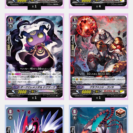
1
4
1
1