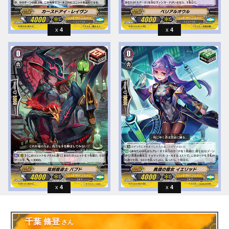
4
4
4
4
千葉 脩登
さん