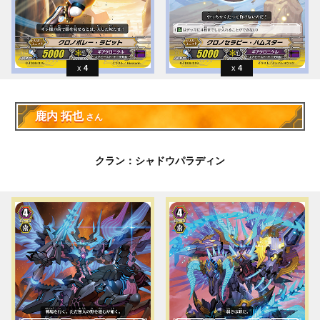
4
4
鹿内 拓也
さん
クラン：シャドウパラディン