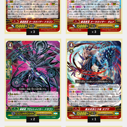
3
3
2
1