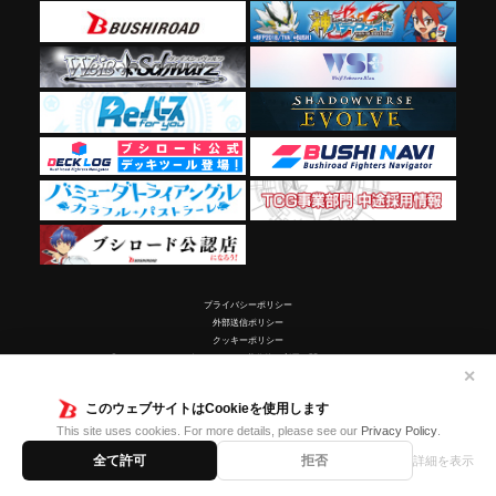
プライバシーポリシー
外部送信ポリシー
クッキーポリシー
「カードファイト!! ヴァンガード」著作物の利用に関するガイドライン
✕
©Bushiroad ©ヴァンガードG2016／テレビ東京 ©Project Vanguard2018 ©Project Vanguard2019/Aichi
Television ©Project Vanguard if/Aichi Television ©VANGUARD overDress Character Design ©2021
このウェブサイトはCookieを使用します
CLAMP・ST ©VANGUARD will+Dress Character Design ©2021-2023 CLAMP・ST ©VANGUARD
Divinez Character Design ©2021-2026 CLAMP・ST © Cygames, Inc.
This site uses cookies. For more details, please see our
Privacy Policy
.
全て許可
拒否
詳細を表示