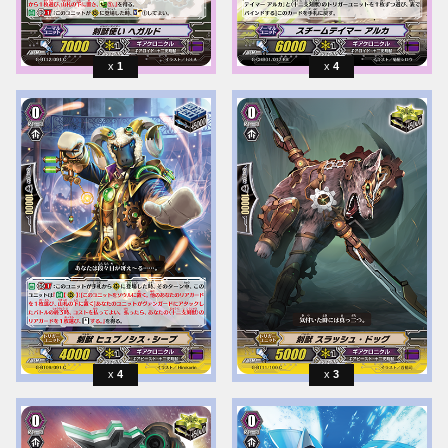
1
4
4
3