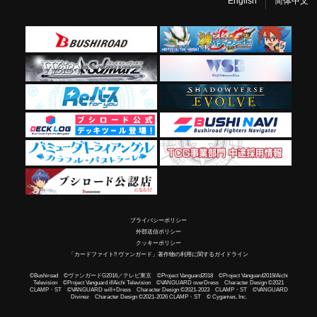
English
简体中文
プライバシーポリシー
外部送信ポリシー
クッキーポリシー
「カードファイト!! ヴァンガード」著作物の利用に関するガイドライン
©Bushiroad ©ヴァンガードG2016／テレビ東京 ©Project Vanguard2018 ©Project Vanguard2019/Aichi
Television ©Project Vanguard if/Aichi Television ©VANGUARD overDress Character Design ©2021
CLAMP・ST ©VANGUARD will+Dress Character Design ©2021-2023 CLAMP・ST ©VANGUARD
Divinez Character Design ©2021-2026 CLAMP・ST © Cygames, Inc.