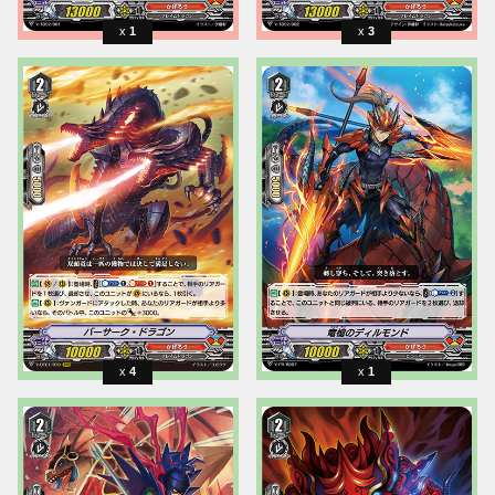
1
3
4
1