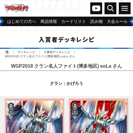
ヴァンガードch
検索
メニュー
はじめての方へ
商品情報
カードリスト
読み物
大会ルール
入賞者デッキレシピ
ホーム
デッキレシピ
入賞者デッキレシピ
>
>
>
WGP2018 クラン名人ファイト(博多地区) soLa さん
WGP2018 クラン名人ファイト(博多地区) soLa さん
クラン：かげろう