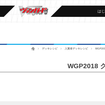
は
ホーム
デッキレシピ
入賞者デッキレシピ
WGP2
>
>
>
WGP201