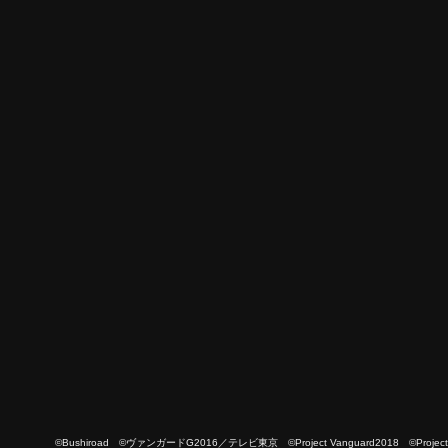
©Bushiroad ©ヴァンガードG2016／テレビ東京 ©Project Vanguard2018 ©Project Vanguard