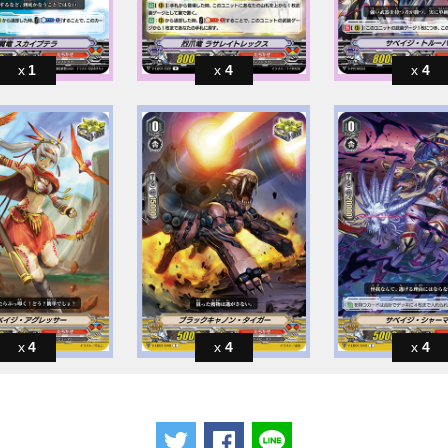
1
4
4
4
4
4
ツイートする
Facebookでシェアする
LINEで送る