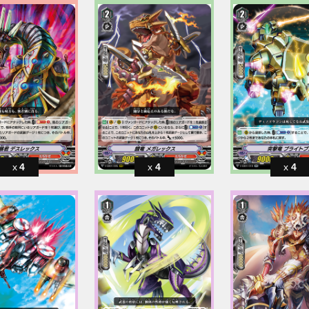
4
4
4