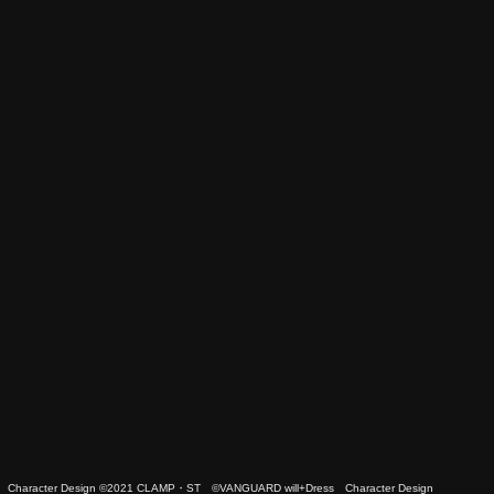
 Character Design ©2021 CLAMP・ST ©VANGUARD will+Dress Character Design