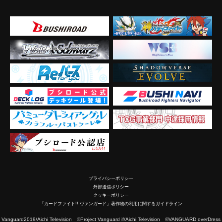
プライバシーポリシー
外部送信ポリシー
クッキーポリシー
「カードファイト!! ヴァンガード」著作物の利用に関するガイドライン
2019/Aichi Television ©Project Vanguard if/Aichi Television ©VANGUARD overDress