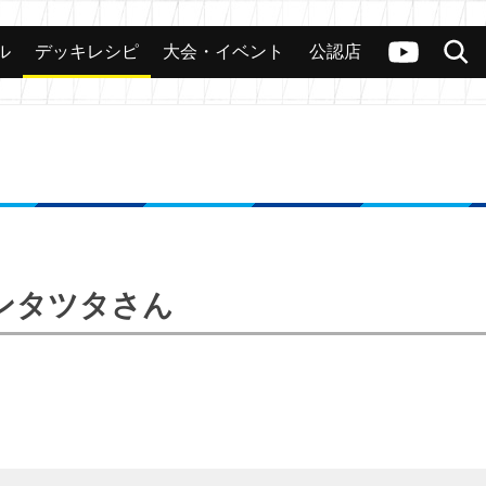
ル
デッキレシピ
大会・イベント
公認店
カード
大会
公認店舗
その他
ヴァンガードch
検索
キンタツタさん