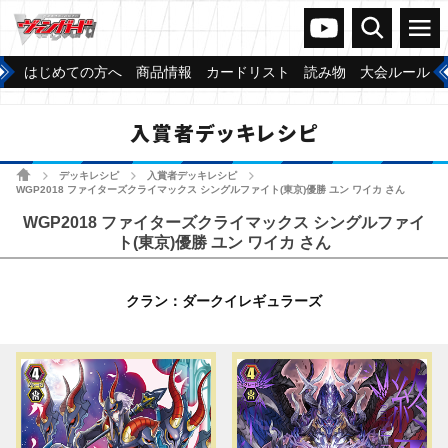
ヴァンガードch
検索
メニュー
はじめての方へ
商品情報
カードリスト
読み物
大会ルール
入賞者デッキレシピ
ホーム
デッキレシピ
入賞者デッキレシピ
>
>
>
WGP2018 ファイターズクライマックス シングルファイト(東京)優勝 ユン ワイカ さん
WGP2018 ファイターズクライマックス シングルファイ
ト(東京)優勝 ユン ワイカ さん
クラン：ダークイレギュラーズ