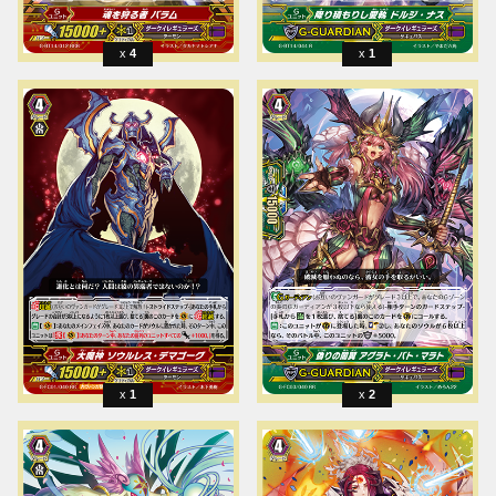
4
1
1
2