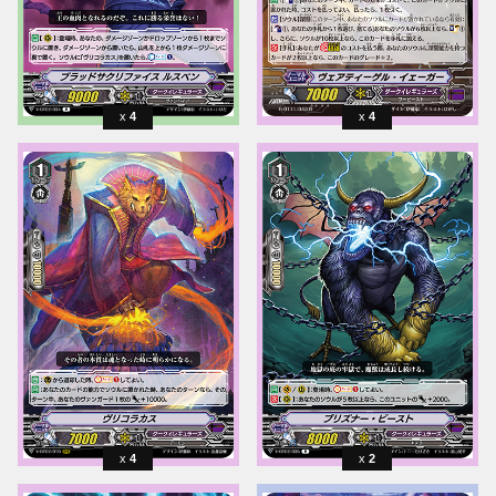
4
4
4
2