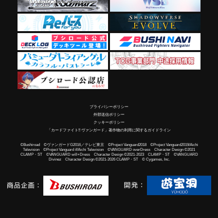
プライバシーポリシー
外部送信ポリシー
クッキーポリシー
「カードファイト!! ヴァンガード」著作物の利用に関するガイドライン
©Bushiroad ©ヴァンガードG2016／テレビ東京 ©Project Vanguard2018 ©Project Vanguard2019/Aichi
Television ©Project Vanguard if/Aichi Television ©VANGUARD overDress Character Design ©2021
CLAMP・ST ©VANGUARD will+Dress Character Design ©2021-2023 CLAMP・ST ©VANGUARD
Divinez Character Design ©2021-2026 CLAMP・ST © Cygames, Inc.