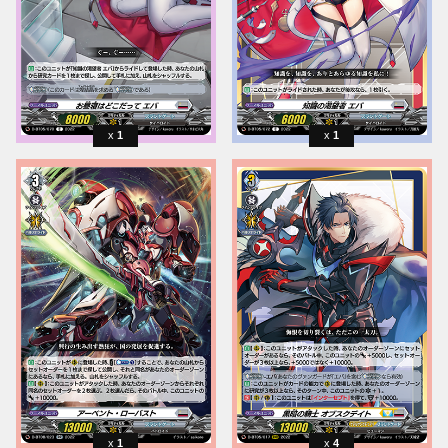
1
1
1
4