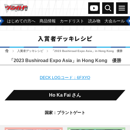
ヴァンガードch
検索
メニュー
はじめての方へ
商品情報
カードリスト
読み物
大会ルール
入賞者デッキレシピ
ホーム
入賞者デッキレシピ
「2023 Bushiroad Expo Asia」in Hong Kong 優勝
>
>
「2023 Bushiroad Expo Asia」in Hong Kong 優勝
DECK LOGコード：6FXYQ
Ho Ka Fai さん
国家：ブラントゲート