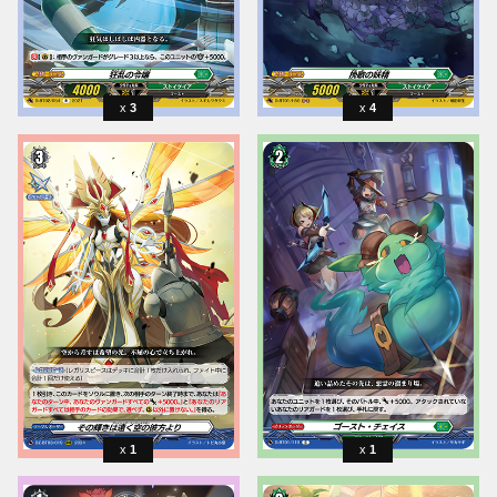
3
4
1
1