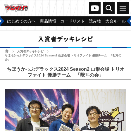
ヴァンガードch
検索
メニュー
はじめての方へ
商品情報
カードリスト
読み物
大会ルール
入賞者デッキレシピ
ホーム
入賞者デッキレシピ
>
>
ちほうかっぷデラックス2024 Season2 山形会場 トリオファイト 優勝チーム 「獣耳の
会」
ちほうかっぷデラックス2024 Season2 山形会場 トリオ
ファイト 優勝チーム 「獣耳の会」