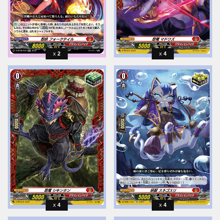
2
4
4
4