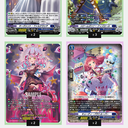
2
3
2
2