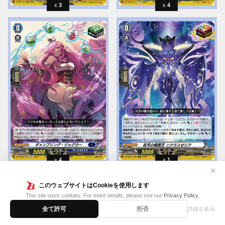
3
4
4
1
✕
このウェブサイトはCookieを使用します
This site uses cookies. For more details, please see our
Privacy Policy
.
全て許可
拒否
詳細を表示