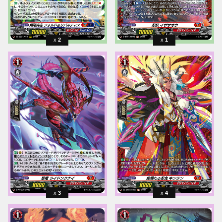
2
1
3
4