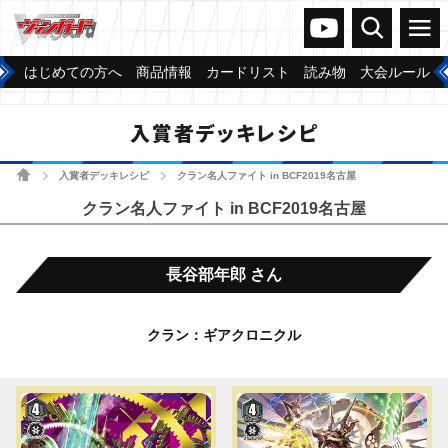
ヴァンガードch
検索
メニュー
はじめての方へ
商品情報
カードリスト
読み物
大会ルール
入賞者デッキレシピ
ホーム
入賞者デッキレシピ
クラン名人ファイト in BCF2019名古屋
>
>
クラン名人ファイト in BCF2019名古屋
長谷部年郎 さん
クラン：ギアクロニクル