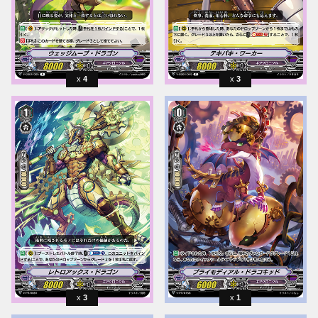
4
3
3
1