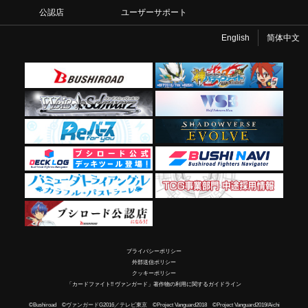
公認店
ユーザーサポート
English
简体中文
プライバシーポリシー
外部送信ポリシー
クッキーポリシー
「カードファイト!! ヴァンガード」著作物の利用に関するガイドライン
©Bushiroad ©ヴァンガードG2016／テレビ東京 ©Project Vanguard2018 ©Project Vanguard2019/Aichi