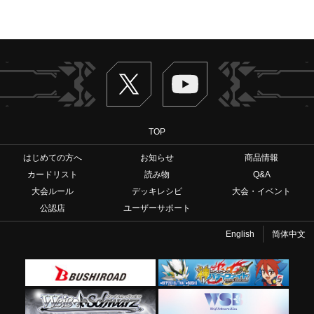
Twitter
ヴァンガードch
TOP
はじめての方へ
お知らせ
商品情報
カードリスト
読み物
Q&A
大会ルール
デッキレシピ
大会・イベント
公認店
ユーザーサポート
English
简体中文