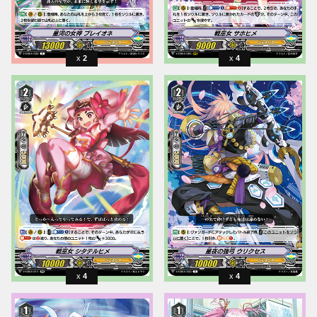
2
4
4
4