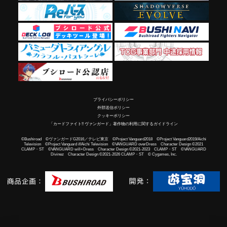
プライバシーポリシー
外部送信ポリシー
クッキーポリシー
「カードファイト!! ヴァンガード」著作物の利用に関するガイドライン
©Bushiroad ©ヴァンガードG2016／テレビ東京 ©Project Vanguard2018 ©Project Vanguard2019/Aichi
Television ©Project Vanguard if/Aichi Television ©VANGUARD overDress Character Design ©2021
CLAMP・ST ©VANGUARD will+Dress Character Design ©2021-2023 CLAMP・ST ©VANGUARD
Divinez Character Design ©2021-2026 CLAMP・ST © Cygames, Inc.