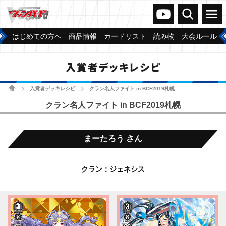
ヴァンガードch
検索
メニュー
はじめての方へ
商品情報
カードリスト
読み物
大会ルール
入賞者デッキレシピ
ホーム
入賞者デッキレシピ
クラン名人ファイト in BCF2019札幌
>
>
クラン名人ファイト in BCF2019札幌
まーたろう さん
クラン：ジェネシス