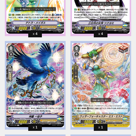
4
4
1
1