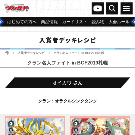
ヴァンガードch
検索
メニュー
はじめての方へ
商品情報
カードリスト
読み物
大会ルール
入賞者デッキレシピ
ホーム
入賞者デッキレシピ
クラン名人ファイト in BCF2019札幌
>
>
クラン名人ファイト in BCF2019札幌
オイカワ さん
クラン：オラクルシンクタンク