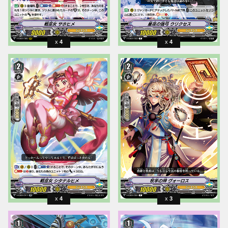
4
4
4
3