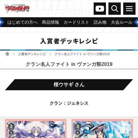
ヴァンガードch
検索
メニュー
はじめての方へ
商品情報
カードリスト
読み物
大会ルール
入賞者デッキレシピ
ホーム
入賞者デッキレシピ
クラン名人ファイト in ヴァンガ祭2019
>
>
クラン名人ファイト in ヴァンガ祭2019
桜ウサギ さん
クラン：ジェネシス