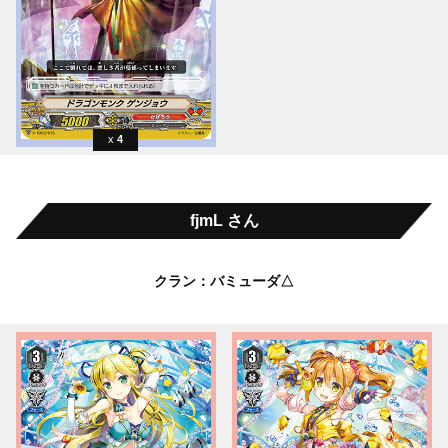
4
fjmL さん
クラン：バミューダ△