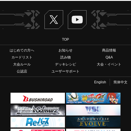
Twitter
ヴァンガードch
TOP
はじめての方へ
お知らせ
商品情報
カードリスト
読み物
Q&A
大会ルール
デッキレシピ
大会・イベント
公認店
ユーザーサポート
English
简体中文