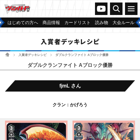
ヴァンガードch
検索
メニュー
はじめての方へ
商品情報
カードリスト
読み物
大会ルール
入賞者デッキレシピ
ホーム
入賞者デッキレシピ
ダブルクランファイト Aブロック優勝
>
>
ダブルクランファイト Aブロック優勝
fjmL さん
クラン：かげろう