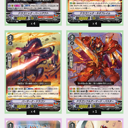
4
4
4
1