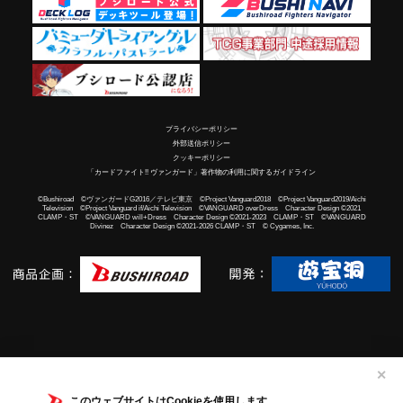
プライバシーポリシー
外部送信ポリシー
クッキーポリシー
「カードファイト!! ヴァンガード」著作物の利用に関するガイドライン
©Bushiroad ©ヴァンガードG2016／テレビ東京 ©Project Vanguard2018 ©Project Vanguard2019/Aichi
Television ©Project Vanguard if/Aichi Television ©VANGUARD overDress Character Design ©2021
CLAMP・ST ©VANGUARD will+Dress Character Design ©2021-2023 CLAMP・ST ©VANGUARD
Divinez Character Design ©2021-2026 CLAMP・ST © Cygames, Inc.
✕
このウェブサイトはCookieを使用します