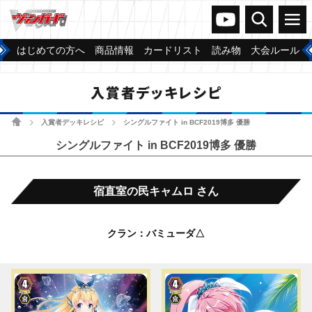
ヴァンガードch
検索
メニュー
はじめての方へ
商品情報
カードリスト
読み物
大会ルール
入賞者デッキレシピ
ホーム
入賞者デッキレシピ
シングルファイト in BCF2019博多 優勝
>
>
シングルファイト in BCF2019博多 優勝
宿直室の民キャムロ さん
クラン：バミューダ△