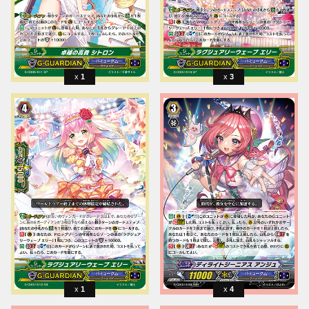
1
3
1
4