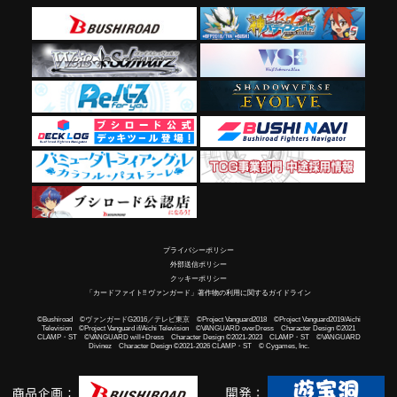
プライバシーポリシー
外部送信ポリシー
クッキーポリシー
「カードファイト!! ヴァンガード」著作物の利用に関するガイドライン
©Bushiroad ©ヴァンガードG2016／テレビ東京 ©Project Vanguard2018 ©Project Vanguard2019/Aichi
Television ©Project Vanguard if/Aichi Television ©VANGUARD overDress Character Design ©2021
CLAMP・ST ©VANGUARD will+Dress Character Design ©2021-2023 CLAMP・ST ©VANGUARD
Divinez Character Design ©2021-2026 CLAMP・ST © Cygames, Inc.