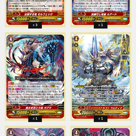
3
1
1
1