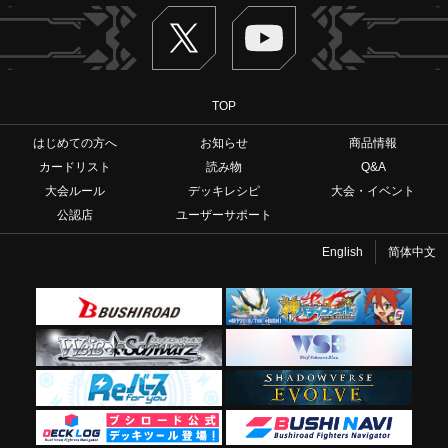
Twitter
ヴァンガードch
TOP
はじめての方へ
お知らせ
商品情報
カードリスト
読み物
Q&A
大会ルール
デッキレシピ
大会・イベント
公認店
ユーザーサポート
English
简体中文