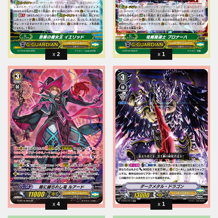
2
1
4
1