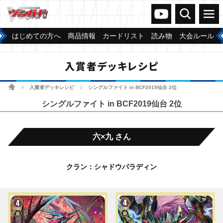
ヴァンガードch
検索
メニュー
はじめての方へ
商品情報
カードリスト
読み物
大会ルール
入賞者デッキレシピ
ホーム
入賞者デッキレシピ
シングルファイト in BCF2019仙台 2位
>
>
シングルファイト in BCF2019仙台 2位
六×九 さん
クラン：シャドウパラディン