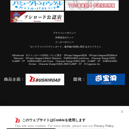
プライバシーポリシー
外部送信ポリシー
クッキーポリシー
「カードファイト!! ヴァンガード」著作物の利用に関するガイドライン
©Bushiroad ©ヴァンガードG2016／テレビ東京 ©Project Vanguard2018 ©Project Vanguard2019/Aichi
Television ©Project Vanguard if/Aichi Television ©VANGUARD overDress Character Design ©2021
CLAMP・ST ©VANGUARD will+Dress Character Design ©2021-2023 CLAMP・ST ©VANGUARD
Divinez Character Design ©2021-2026 CLAMP・ST © Cygames, Inc.
✕
このウェブサイトはCookieを使用します
This site uses cookies. For more details, please see our
Privacy Policy
.