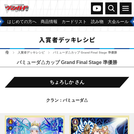
ヴァンガードch
検索
メニュー
はじめての方へ
商品情報
カードリスト
読み物
大会ルール
入賞者デッキレシピ
ホーム
入賞者デッキレシピ
バミューダ△カップ Grand Final Stage 準優勝
>
>
バミューダ△カップ Grand Final Stage 準優勝
ちょろしか さん
クラン：バミューダ△