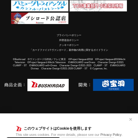
プライバシーポリシー
外部送信ポリシー
クッキーポリシー
「カードファイト!! ヴァンガード」著作物の利用に関するガイドライン
©Bushiroad ©ヴァンガードG2016／テレビ東京 ©Project Vanguard2018 ©Project Vanguard2019/Aichi
Television ©Project Vanguard if/Aichi Television ©VANGUARD overDress Character Design ©2021
CLAMP・ST ©VANGUARD will+Dress Character Design ©2021-2023 CLAMP・ST ©VANGUARD
Divinez Character Design ©2021-2026 CLAMP・ST © Cygames, Inc.
✕
このウェブサイトはCookieを使用します
This site uses cookies. For more details, please see our
Privacy Policy
.