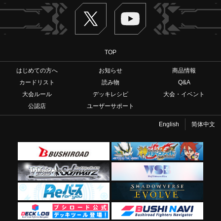
Twitter
ヴァンガードch
TOP
はじめての方へ
お知らせ
商品情報
カードリスト
読み物
Q&A
大会ルール
デッキレシピ
大会・イベント
公認店
ユーザーサポート
English
简体中文