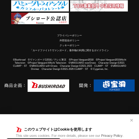
プライバシーポリシー
外部送信ポリシー
クッキーポリシー
「カードファイト!! ヴァンガード」著作物の利用に関するガイドライン
©Bushiroad ©ヴァンガードG2016／テレビ東京 ©Project Vanguard2018 ©Project Vanguard2019/Aichi
Television ©Project Vanguard if/Aichi Television ©VANGUARD overDress Character Design ©2021
CLAMP・ST ©VANGUARD will+Dress Character Design ©2021-2023 CLAMP・ST ©VANGUARD
Divinez Character Design ©2021-2026 CLAMP・ST © Cygames, Inc.
✕
このウェブサイトはCookieを使用します
This site uses cookies. For more details, please see our
Privacy Policy
.