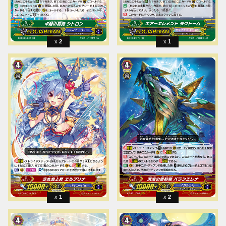
2
1
1
2