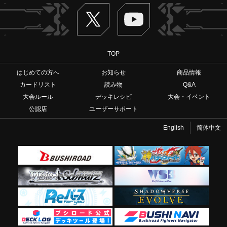
Twitter
ヴァンガードch
TOP
はじめての方へ
お知らせ
商品情報
カードリスト
読み物
Q&A
大会ルール
デッキレシピ
大会・イベント
公認店
ユーザーサポート
English
简体中文