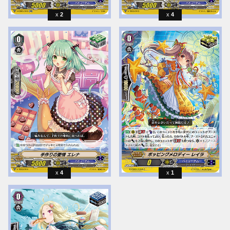
2
4
4
1