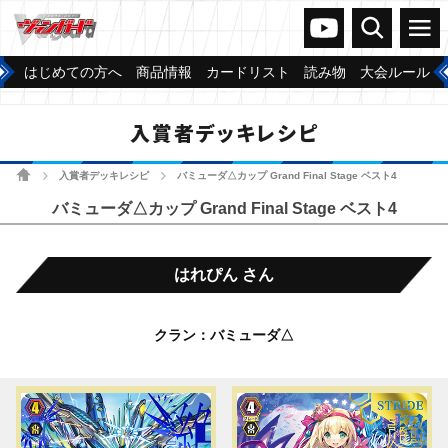
ヴァンガードch
検索
メニュー
はじめての方へ
商品情報
カードリスト
読み物
大会ルール
入賞者デッキレシピ
ホーム
入賞者デッキレシピ
バミューダ△カップ Grand Final Stage ベスト4
>
>
バミューダ△カップ Grand Final Stage ベスト4
はれぴん さん
クラン：バミューダ△