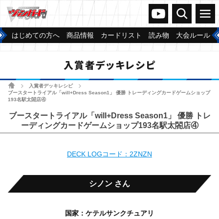
ヴァンガードch
検索
メニュー
はじめての方へ
商品情報
カードリスト
読み物
大会ルール
入賞者デッキレシピ
ホーム
入賞者デッキレシピ
>
>
ブースタートライアル「will+Dress Season1」 優勝 トレーディングカードゲームショップ
193名駅太閤店④
ブースタートライアル「will+Dress Season1」 優勝 トレ
ーディングカードゲームショップ193名駅太閤店④
DECK LOGコード：2ZNZN
シノン さん
国家：ケテルサンクチュアリ