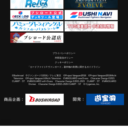
プライバシーポリシー
外部送信ポリシー
クッキーポリシー
「カードファイト!! ヴァンガード」著作物の利用に関するガイドライン
©Bushiroad ©ヴァンガードG2016／テレビ東京 ©Project Vanguard2018 ©Project Vanguard2019/Aichi
Television ©Project Vanguard if/Aichi Television ©VANGUARD overDress Character Design ©2021
CLAMP・ST ©VANGUARD will+Dress Character Design ©2021-2023 CLAMP・ST ©VANGUARD
Divinez Character Design ©2021-2026 CLAMP・ST © Cygames, Inc.