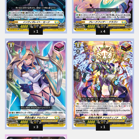
1
4
3
1