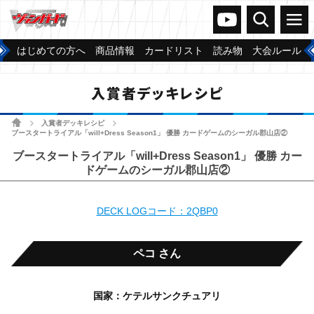
ヴァンガードch
検索
メニュー
はじめての方へ
商品情報
カードリスト
読み物
大会ルール
入賞者デッキレシピ
ホーム
入賞者デッキレシピ
>
>
ブースタートライアル「will+Dress Season1」 優勝 カードゲームのシーガル郡山店②
ブースタートライアル「will+Dress Season1」 優勝 カー
ドゲームのシーガル郡山店②
DECK LOGコード：2QBP0
ペコ さん
国家：ケテルサンクチュアリ