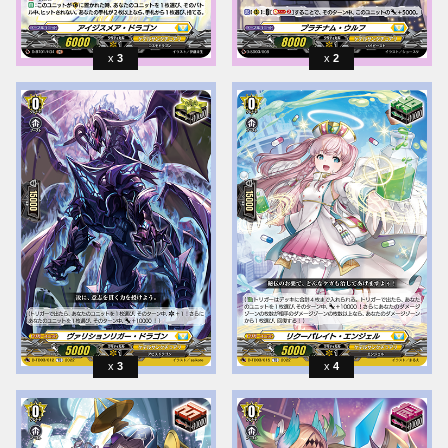
3
2
3
4