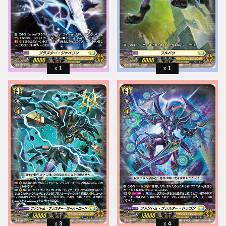
1
1
3
4