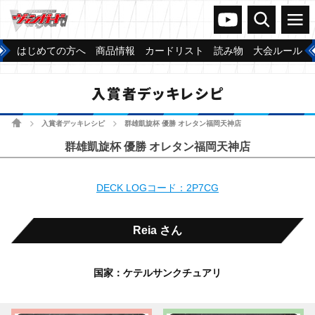
ヴァンガードch
検索
メニュー
はじめての方へ
商品情報
カードリスト
読み物
大会ルール
入賞者デッキレシピ
ホーム
入賞者デッキレシピ
群雄凱旋杯 優勝 オレタン福岡天神店
>
>
群雄凱旋杯 優勝 オレタン福岡天神店
DECK LOGコード：2P7CG
Reia さん
国家：ケテルサンクチュアリ