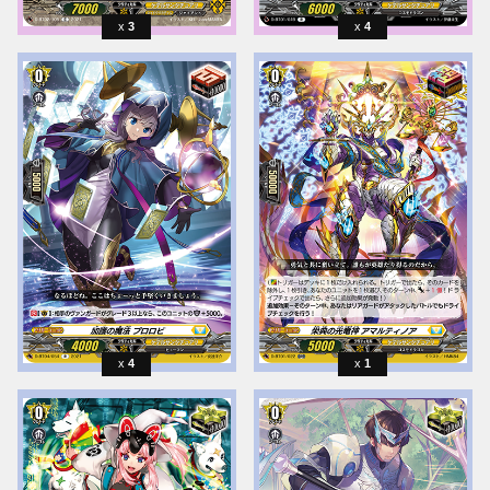
3
4
4
1