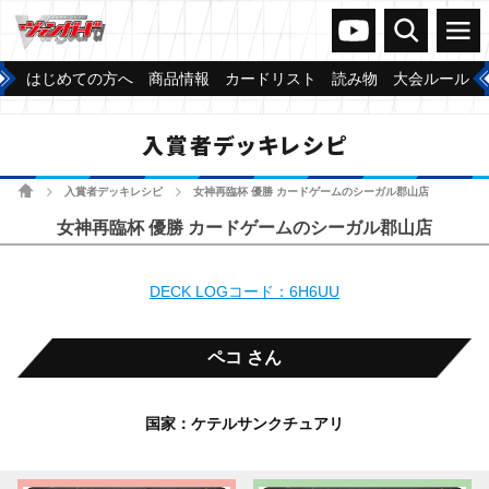
ヴァンガードch
検索
メニュー
はじめての方へ
商品情報
カードリスト
読み物
大会ルール
入賞者デッキレシピ
ホーム
入賞者デッキレシピ
女神再臨杯 優勝 カードゲームのシーガル郡山店
>
>
女神再臨杯 優勝 カードゲームのシーガル郡山店
DECK LOGコード：6H6UU
ペコ さん
国家：ケテルサンクチュアリ