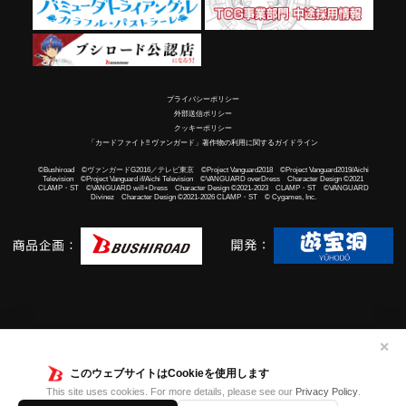
プライバシーポリシー
外部送信ポリシー
クッキーポリシー
「カードファイト!! ヴァンガード」著作物の利用に関するガイドライン
©Bushiroad ©ヴァンガードG2016／テレビ東京 ©Project Vanguard2018 ©Project Vanguard2019/Aichi
Television ©Project Vanguard if/Aichi Television ©VANGUARD overDress Character Design ©2021
CLAMP・ST ©VANGUARD will+Dress Character Design ©2021-2023 CLAMP・ST ©VANGUARD
Divinez Character Design ©2021-2026 CLAMP・ST © Cygames, Inc.
✕
このウェブサイトはCookieを使用します
This site uses cookies. For more details, please see our
Privacy Policy
.