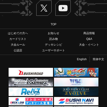
Twitter
ヴァンガードch
TOP
はじめての方へ
お知らせ
商品情報
カードリスト
読み物
Q&A
大会ルール
デッキレシピ
大会・イベント
公認店
ユーザーサポート
English
简体中文