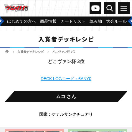
ヴァンガードch
検索
メニュー
はじめての方へ
商品情報
カードリスト
読み物
大会ルール
入賞者デッキレシピ
ホーム
入賞者デッキレシピ
どこヴァン杯 3位
>
>
どこヴァン杯 3位
DECK LOGコード：6ANY0
ムコ さん
国家：ケテルサンクチュアリ