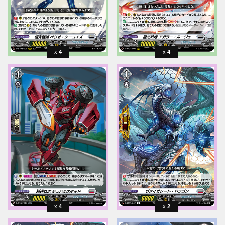
4
4
4
2