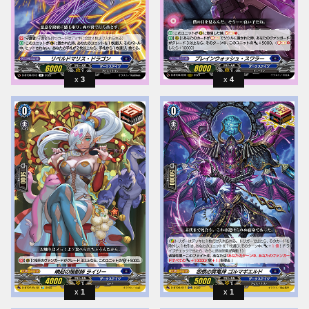
3
4
1
1