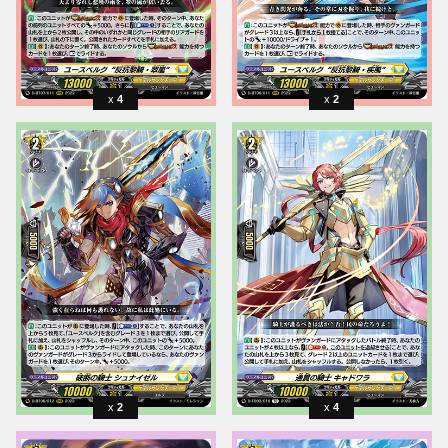
4
2
2
4