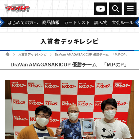
ヴァンガードch
検索
メニュー
はじめての方へ
商品情報
カードリスト
読み物
大会ルール
入賞者デッキレシピ
ホーム
入賞者デッキレシピ
DraVan AMAGASAKICUP 優勝チーム 「M.PのP」
>
>
DraVan AMAGASAKICUP 優勝チーム 「M.PのP」