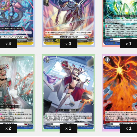
4
3
1
2
1
1