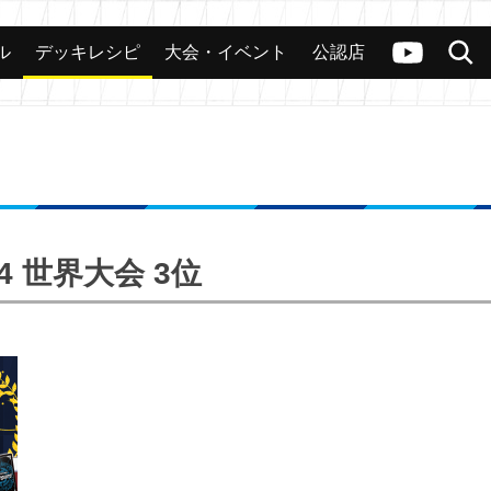
ル
デッキレシピ
大会・イベント
公認店
カード
大会
公認店舗
その他
ヴァンガードch
検索
 世界大会 3位