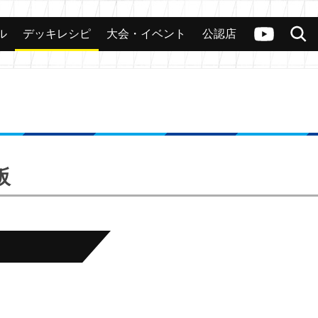
ル
デッキレシピ
大会・イベント
公認店
カード
大会
公認店舗
その他
ヴァンガードch
検索
阪