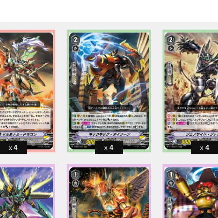
4
4
4