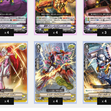
4
4
3
4
4
4