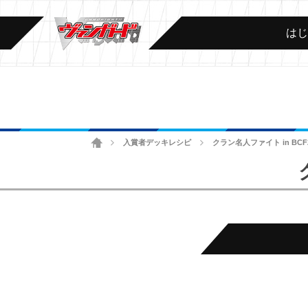
は
ホーム
入賞者デッキレシピ
クラン名人ファイト in BCF
>
>