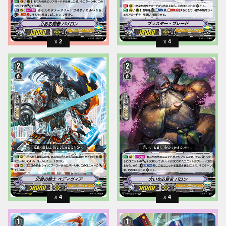
2
4
4
4