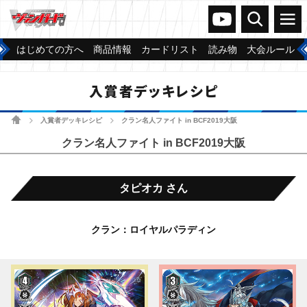
ヴァンガードch
検索
メニュー
はじめての方へ
商品情報
カードリスト
読み物
大会ルール
入賞者デッキレシピ
ホーム
入賞者デッキレシピ
クラン名人ファイト in BCF2019大阪
>
>
クラン名人ファイト in BCF2019大阪
タピオカ さん
クラン：ロイヤルパラディン